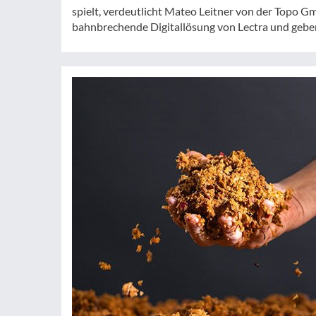
spielt, verdeutlicht Mateo Leitner von der Topo 
bahnbrechende Digitallösung von Lectra und geben