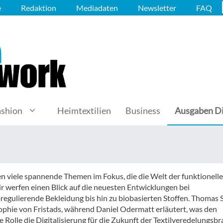
e
Redaktion
Mediadaten
Newsletter
FAQ
ashion
Heimtextilien
Business
Ausgaben Di
en viele spannende Themen im Fokus, die die Welt der funktionell
r werfen einen Blick auf die neuesten Entwicklungen bei
oregulierende Bekleidung bis hin zu biobasierten Stoffen. Thomas 
osophie von Fristads, während Daniel Odermatt erläutert, was den
e Rolle die Digitalisierung für die Zukunft der Textilveredelungsb