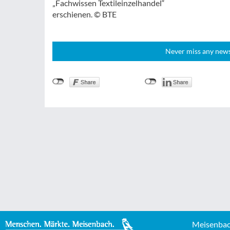
„Fachwissen Textileinzelhandel“
erschienen. © BTE
Never miss any news!
Meisenbac