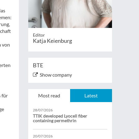
das
hemen:
rung,
chaft
Editor
Katja Keienburg
n von
BTE
erten
Show company
 für
Most read
Latest
ge
28/07/2026
TTIK developed Lyocell fiber
containing permethrin
20/07/2026