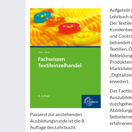
Aufgeteilt
Lehrbuch i
Der Textil
Kundenbera
und Contro
behandelt 
Textilien, 
Bekleidung
Produktent
Marktdaten
„Digitalis
erweitert.
Das Fachbuc
Auszubilde
durchgehend
Abbildunge
Passend zur anstehenden
Selbstlern
Ausbildungsrunde ist die 8.
erfahrenen
Auflage des Lehrbuchs