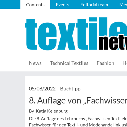
Contents
Events
Editorial team
Med
News
Technical Textiles
Fashion
H
05/08/2022 –
Buchtipp
8. Auflage von „Fachwisse
By Katja Keienburg
Die 8. Auflage des Lehrbuchs „Fachwissen Textilein
Fachwissen für den Textil- und Modehandel inklu