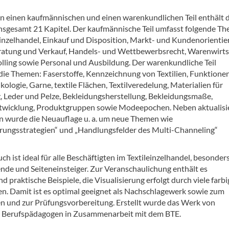
 in einen kaufmännischen und einen warenkundlichen Teil enthält 
nsgesamt 21 Kapitel. Der kaufmännische Teil umfasst folgende T
einzelhandel, Einkauf und Disposition, Markt- und Kundenorientie
tung und Verkauf, Handels- und Wettbewerbsrecht, Warenwirts
lling sowie Personal und Ausbildung. Der warenkundliche Teil
die Themen: Faserstoffe, Kennzeichnung von Textilien, Funktione
Ökologie, Garne, textile Flächen, Textilveredelung, Materialien für
, Leder und Pelze, Bekleidungsherstellung, Bekleidungsmaße,
wicklung, Produktgruppen sowie Modeepochen. Neben aktualisi
 wurde die Neuauflage u. a. um neue Themen wie
ierungsstrategien“ und „Handlungsfelder des Multi-Channeling“
h ist ideal für alle Beschäftigten im Textileinzelhandel, besonders
nde und Seiteneinsteiger. Zur Veranschaulichung enthält es
 praktische Beispiele, die Visualisierung erfolgt durch viele farbi
n. Damit ist es optimal geeignet als Nachschlagewerk sowie zum
en und zur Prüfungsvorbereitung. Erstellt wurde das Werk von
 Berufspädagogen in Zusammenarbeit mit dem BTE.