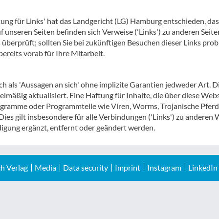
ung für Links' hat das Landgericht (LG) Hamburg entschieden, das
uf unseren Seiten befinden sich Verweise ('Links') zu anderen Seit
überprüft; sollten Sie bei zukünftigen Besuchen dieser Links probl
ereits vorab für Ihre Mitarbeit.
h als 'Aussagen an sich' ohne implizite Garantien jedweder Art. D
mäßig aktualisiert. Eine Haftung für Inhalte, die über diese Webs
gramme oder Programmteile wie Viren, Worms, Trojanische Pferde 
es gilt insbesondere für alle Verbindungen ('Links') zu anderen W
gung ergänzt, entfernt oder geändert werden.
h Verlag
Media
Data security
Imprint
Instagram
LinkedIn