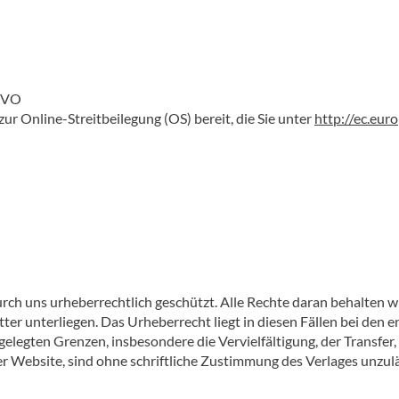
R-VO
ur Online-Streitbeilegung (OS) bereit, die Sie unter
http://ec.eur
h uns urheberrechtlich geschützt. Alle Rechte daran behalten wir
ter unterliegen. Das Urheberrecht liegt in diesen Fällen bei de
legten Grenzen, insbesondere die Vervielfältigung, der Transfer,
r Website, sind ohne schriftliche Zustimmung des Verlages unzulä