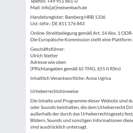
Telefon: +49 951 861-0
Mail: info[at]meisenbach.de
Handelsregister: Bamberg HRB 1336
Ust-IdNr.: DE 811 176 843
Online-Streitbeilegung gemäß Art. 14 Abs. 1 OD
Die Europäische Kommission stellt eine Plattform z
Geschäftsführer:
Ulrich Stetter
Adresse wie oben
(Pflichtangaben gemäß §5 TMG; §55 II RStv)
Inhaltlich Verantwortliche: Anna Ugrica
Urheberrechtshinweise
Die Inhalte und Programme dieser Website sind durc
oder Sounds beinhalten, die dem Urheberrecht Drit
außerhalb der durch das Urheberrechtsgesetz festge
Bildern, Sounds und sonstigen Informationen diese
sind ausdrücklich untersagt.