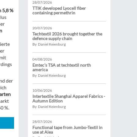
28/07/2026
TTIK developed Lyocell fiber
n 5,8 %
containing permethrin
lus
er
20/07/2026
n
Techtextil 2026 brought together the
defence supply chain
ierte
By Daniel Keienburg
er
mit
04/08/2026
rdings
Emtec’s TSA at techtextil north
america
By Daniel Keienburg
end der
ich
10/06/2026
arten
Intertextile Shanghai Apparel Fabrics -
arkt
Autumn Edition
By Daniel Keienburg
40 %.
28/07/2026
Functional tape from Jumbo-Textil in
use at Alea