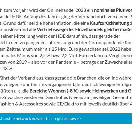
ch zum Vorjahr wird der Onlinehandel 2023 ein
nominales Plus vo
 so der HDE. Anfang des Jahres ging der Verband noch von einem P
. Grund dafür sei die hohe Inflation, die eine
Kaufzurückhaltung
d
r auslöse und
alle Vertriebswege des Einzelhandels gleichermaße
n seiner Mitteilung weist der HDE darauf hin, dass gerade der
el in den vergangenen Jahren aufgrund der Coronapandemie flor
sem Zeitraum um mehr als 25 Mrd. Euro gewachsen sei. 2022 habe 
ominales Minus von 2,5 % bzw. 2,2 Mrd. Euro erfahren. Verglichen 
en von 2019 – also vor der Pandemie – betrage der Zuwachs alle
 43 %.
führt der Verband aus, dass gerade die Branchen, die online währ
t zulegen konnten, im vergangenen Jahr deutlich weniger erfolgre
üßten u. a. die
Bereiche Wohnen (-8 %) sowie Heimwerken und G
e Zuwächse wieder ein. Sein hohes Niveau am jeweiligen Gesamtm
ashion & Accessoires sowie CE/Elektro mit jeweils deutlich über 
 textile network newsletter: register now ->