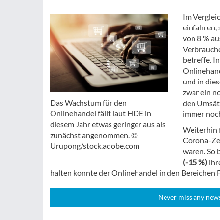
Im Verglei
einfahren,
von 8 % aus
Verbrauche
betreffe. I
Onlinehand
und in die
zwar ein n
Das Wachstum für den
den Umsätz
Onlinehandel fällt laut HDE in
immer noch
diesem Jahr etwas geringer aus als
Weiterhin 
zunächst angenommen. ©
Corona-Zei
Urupong/stock.adobe.com
waren. So b
(-15 %)
ihr
halten konnte der Onlinehandel in den Bereichen F
Never miss any news!