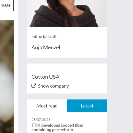
image
Editorial staff
Anja Menzel
Cotton USA
Show company
Most read
Latest
28/07/2026
TTIK developed Lyocell fiber
containing permethrin