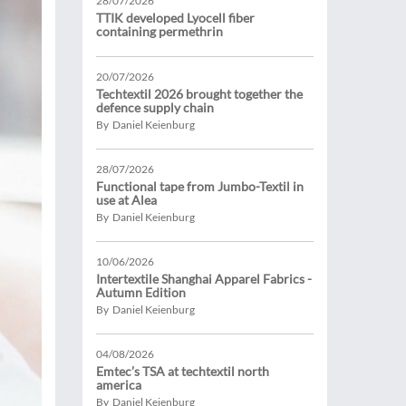
28/07/2026
TTIK developed Lyocell fiber
containing permethrin
20/07/2026
Techtextil 2026 brought together the
defence supply chain
By Daniel Keienburg
28/07/2026
Functional tape from Jumbo-Textil in
use at Alea
By Daniel Keienburg
10/06/2026
Intertextile Shanghai Apparel Fabrics -
Autumn Edition
By Daniel Keienburg
04/08/2026
Emtec’s TSA at techtextil north
america
By Daniel Keienburg