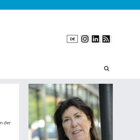
DE
n der