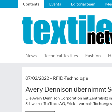
Contents
Events
Editorial team
Med
News
Technical Textiles
Fashion
H
07/02/2022 –
RFID-Technologie
Avery Dennison übernimmt Sc
Die Avery Dennison Corporation mit Zentralsitz i
Schweizer TexTrace AG, Frick – vormals Tochterges