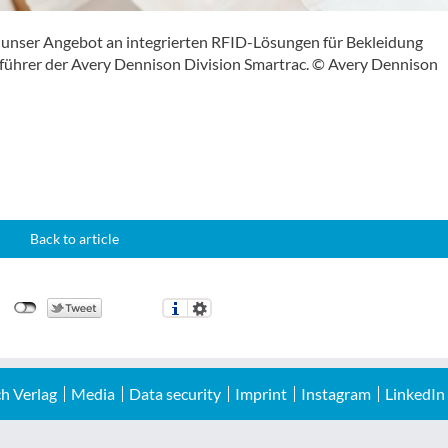
e, unser Angebot an integrierten RFID-Lösungen für Bekleidung
führer der Avery Dennison Division Smartrac. © Avery Dennison
Back to article
h Verlag
Media
Data security
Imprint
Instagram
LinkedIn