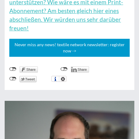
unterstützen? Wie wäre es mit einem Print-
Abonnement? Am besten gleich hier eines
abschließen. Wir würden uns sehr darüber
freuen!
Never miss any news! textile network newsletter: register
now ->