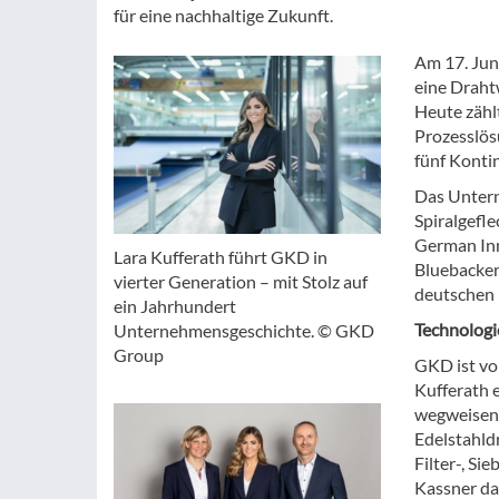
für eine nachhaltige Zukunft.
Am 17. Jun
eine Draht
Heute zähl
Prozesslös
fünf Konti
Das Unter
Spiralgefl
German Inn
Lara Kufferath führt GKD in
Bluebacker
vierter Generation – mit Stolz auf
deutschen
ein Jahrhundert
Technologi
Unternehmensgeschichte. © GKD
Group
GKD ist von
Kufferath 
wegweisend
Edelstahld
Filter-, Si
Kassner da