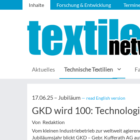
Inhalte
Forschung & Entwicklung
Termin
Aktuelles
Technische Textilien
F
17.06.25 –
Jubiläum
— read English version
GKD wird 100: Technologi
Von Redaktion
Vom kleinen Industriebetrieb zur weltweit agier
Jubiläumsjahr blickt GKD – Gebr. Kufferath AG auf