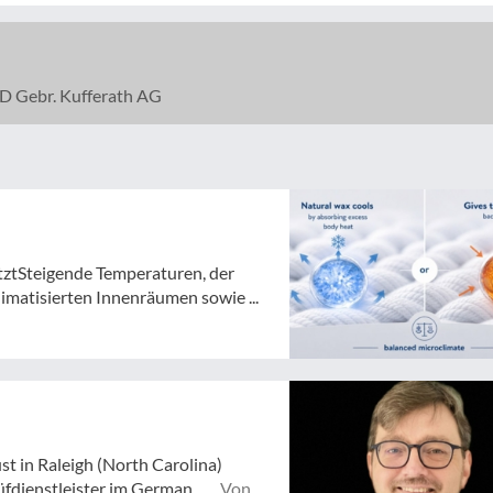
 Gebr. Kufferath AG
tztSteigende Temperaturen, der
atisierten Innenräumen sowie ...
st in Raleigh (North Carolina)
dienstleister im German ...
Von