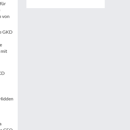
für
e
n von
die GKD
e
 mit
GKD
 Hidden
a
sie CEO