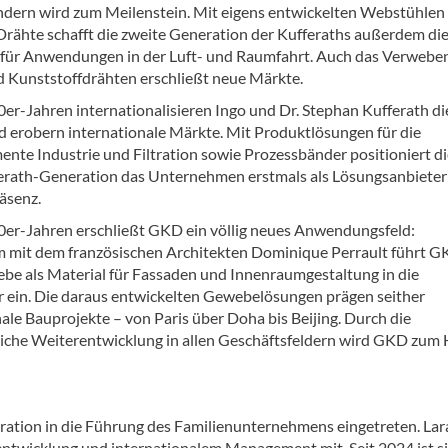
dern wird zum Meilenstein. Mit eigens entwickelten Webstühlen 
Drähte schafft die zweite Generation der Kufferaths außerdem di
für Anwendungen in der Luft- und Raumfahrt. Auch das Verwebe
d Kunststoffdrähten erschließt neue Märkte.
0er-Jahren internationalisieren Ingo und Dr. Stephan Kufferath 
 erobern internationale Märkte. Mit Produktlösungen für die
nte Industrie und Filtration sowie Prozessbänder positioniert di
ferath-Generation das Unternehmen erstmals als Lösungsanbieter
äsenz.
0er-Jahren erschließt GKD ein völlig neues Anwendungsfeld:
mit dem französischen Architekten Dominique Perrault führt 
be als Material für Fassaden und Innenraumgestaltung in die
r ein. Die daraus entwickelten Gewebelösungen prägen seither
ale Bauprojekte – von Paris über Doha bis Beijing. Durch die
liche Weiterentwicklung in allen Geschäftsfeldern wird GKD zum
neration in die Führung des Familienunternehmens eingetreten. Lar
sentwicklung und internationalem Management mit. Seit 2024 ist 