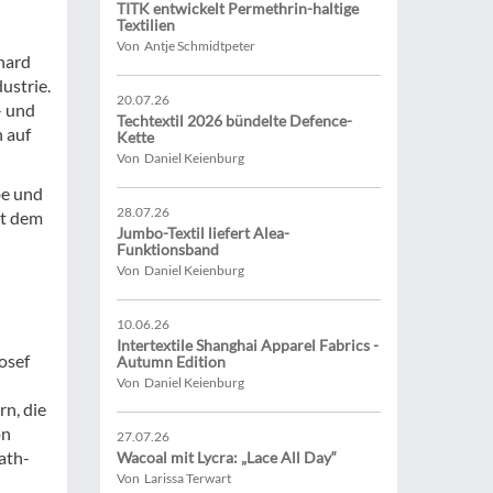
TITK entwickelt Permethrin-haltige
Textilien
Von Antje Schmidtpeter
hard
ustrie.
20.07.26
- und
Techtextil 2026 bündelte Defence-
 auf
Kette
Von Daniel Keienburg
be und
28.07.26
it dem
Jumbo-Textil liefert Alea-
Funktionsband
Von Daniel Keienburg
10.06.26
Intertextile Shanghai Apparel Fabrics -
osef
Autumn Edition
Von Daniel Keienburg
rn, die
on
27.07.26
ath-
Wacoal mit Lycra: „Lace All Day“
Von Larissa Terwart