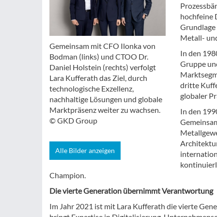
Prozessbän
hochfeine 
Grundlage 
Metall- un
Gemeinsam mit CFO Ilonka von
In den 198
Bodman (links) und CTOO Dr.
Gruppe und
Daniel Holstein (rechts) verfolgt
Marktsegme
Lara Kufferath das Ziel, durch
dritte Kuf
technologische Exzellenz,
globaler Pr
nachhaltige Lösungen und globale
Marktpräsenz weiter zu wachsen.
In den 199
© GKD Group
Gemeinsam 
Metallgewe
Architektu
Alle Bilder anzeigen
internation
kontinuier
Champion.
Die vierte Generation übernimmt Verantwortung
Im Jahr 2021 ist mit Lara Kufferath die vierte Ge
bringt Expertise in Digitalisierung, Unternehmen