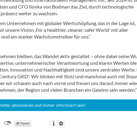
tein und CFO Ilonka von Bodman das Ziel, durch technologische
tpräsenz weiter zu wachsen.
nem Unternehmen mit globaler Wertschöpfung, das in der Lage ist,
 unsere Vision ‚For a healthier, cleaner, safer World‘ mit aller
ind ein starker Wachstumstreiber für uns.“
ehmen bleiben, das Wandel aktiv gestaltet – ohne dabei seine W
pertise, unternehmerischer Verantwortung und klaren Werten blei
adition, Innovation und Nachhaltigkeit sind unsere zentralen Werte.
 Century GKD‘: Wir blicken mit Stolz und manchmal auch mit Stau
ber wir schauen auch nach vorne und freuen uns darauf, immer wie
nehmen, der Region und vielen Branchen ein Gewinn sein werden.“
letter abonnieren und immer informiert sein!