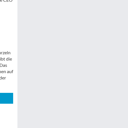
urzeln
bt die
 Das
nen auf
der