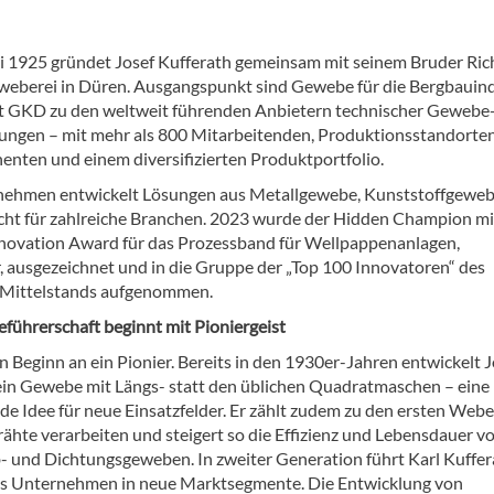
i 1925 gründet Josef Kufferath gemeinsam mit seinem Bruder Ric
weberei in Düren. Ausgangspunkt sind Gewebe für die Bergbauind
t GKD zu den weltweit führenden Anbietern technischer Gewebe
ungen – mit mehr als 800 Mitarbeitenden, Produktionsstandorten
nenten und einem diversifizierten Produktportfolio.
nehmen entwickelt Lösungen aus Metallgewebe, Kunststoffgewe
echt für zahlreiche Branchen. 2023 wurde der Hidden Champion m
ovation Award für das Prozessband für Wellpappenanlagen,
, ausgezeichnet und in die Gruppe der „Top 100 Innovatoren“ des
 Mittelstands aufgenommen.
eführerschaft beginnt mit Pioniergeist
 Beginn an ein Pionier. Bereits in den 1930er-Jahren entwickelt J
ein Gewebe mit Längs- statt den üblichen Quadratmaschen – eine
e Idee für neue Einsatzfelder. Er zählt zudem zu den ersten Webe
rähte verarbeiten und steigert so die Effizienz und Lebensdauer v
eb- und Dichtungsgeweben. In zweiter Generation führt Karl Kuffer
s Unternehmen in neue Marktsegmente. Die Entwicklung von