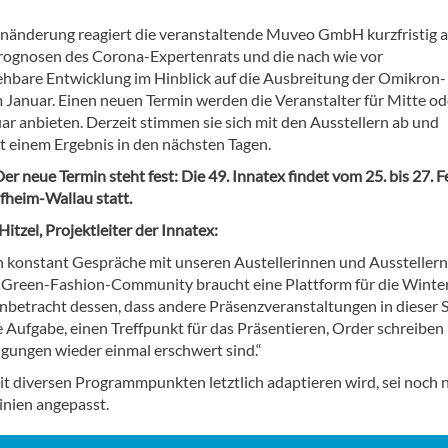
anänderung reagiert die veranstaltende Muveo GmbH kurzfristig a
rognosen des Corona-Expertenrats und die nach wie vor
hbare Entwicklung im Hinblick auf die Ausbreitung der Omikron-
m Januar. Einen neuen Termin werden die Veranstalter für Mitte od
ar anbieten. Derzeit stimmen sie sich mit den Ausstellern ab und
t einem Ergebnis in den nächsten Tagen.
 neue Termin steht fest: Die 49. Innatex findet vom 25. bis 27. 
fheim-Wallau statt.
itzel, Projektleiter der Innatex:
n konstant Gespräche mit unseren Austellerinnen und Aussteller
e Green-Fashion-Community braucht eine Plattform für die Winte
Anbetracht dessen, dass andere Präsenzveranstaltungen in dieser 
e Aufgabe, einen Treffpunkt für das Präsentieren, Order schreiben
gungen wieder einmal erschwert sind.“
t diversen Programmpunkten letztlich adaptieren wird, sei noch n
inien angepasst.