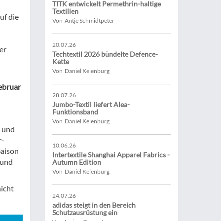
TITK entwickelt Permethrin-haltige
Textilien
uf die
Von Antje Schmidtpeter
20.07.26
er
Techtextil 2026 bündelte Defence-
Kette
Von Daniel Keienburg
Februar
28.07.26
Jumbo-Textil liefert Alea-
Funktionsband
Von Daniel Keienburg
n und
r-
10.06.26
Saison
Intertextile Shanghai Apparel Fabrics -
 und
Autumn Edition
Von Daniel Keienburg
icht
24.07.26
adidas steigt in den Bereich
Schutzausrüstung ein