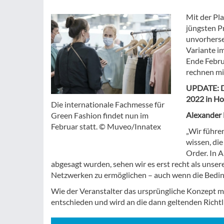
Mit der Pl
jüngsten P
unvorherse
Variante i
Ende Febru
rechnen mi
UPDATE: Der
2022 in Ho
Die internationale Fachmesse für
Alexander H
Green Fashion findet nun im
Februar statt. © Muveo/Innatex
„Wir führe
wissen, di
Order. In 
abgesagt wurden, sehen wir es erst recht als unser
Netzwerken zu ermöglichen – auch wenn die Bedin
Wie der Veranstalter das ursprüngliche Konzept mi
entschieden und wird an die dann geltenden Richtl