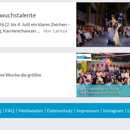
hwuchstalente
(2. bis 4. Juli) ein klares Zeichen –
 Karrierechancen ...
Von Larissa
gene Woche die größte
g
FAQ
Mediadaten
Datenschutz
Impressum
Instagram
L