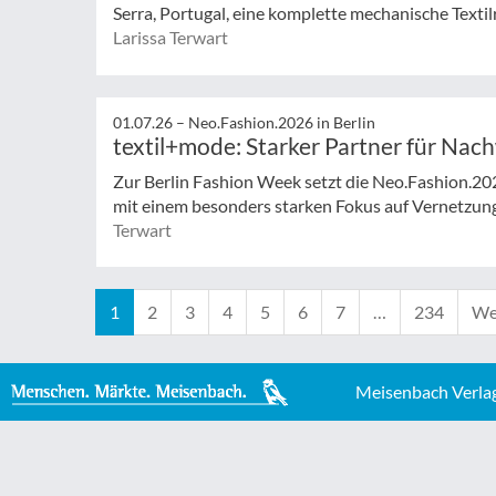
Serra, Portugal, eine komplette mechanische Textilr
Larissa Terwart
01.07.26 –
Neo.Fashion.2026 in Berlin
textil+mode: Starker Partner für Nac
Zur Berlin Fashion Week setzt die Neo.Fashion.2026 
mit einem besonders starken Fokus auf Vernetzung,
Terwart
1
2
3
4
5
6
7
…
234
Wei
Meisenbach Verla