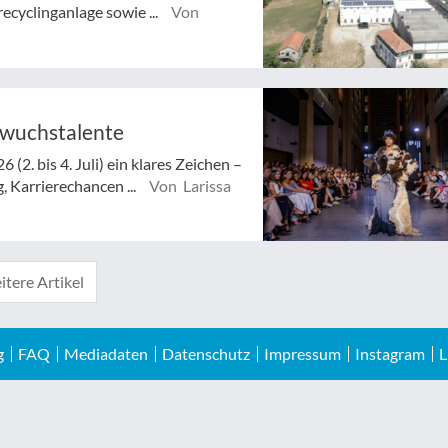
ecyclinganlage sowie ...
Von
hwuchstalente
(2. bis 4. Juli) ein klares Zeichen –
 Karrierechancen ...
Von Larissa
tere Artikel
g
FAQ
Mediadaten
Datenschutz
Impressum
Instagram
L