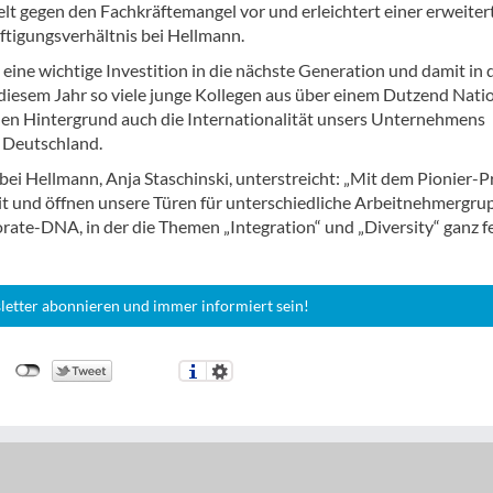
elt gegen den Fachkräftemangel vor und erleichtert einer erweiter
äftigungsverhältnis bei Hellmann.
eine wichtige Investition in die nächste Generation und damit in 
 diesem Jahr so viele junge Kollegen aus über einem Dutzend Nati
llen Hintergrund auch die Internationalität unsers Unternehmens
r Deutschland.
 bei Hellmann, Anja Staschinski, unterstreicht: „Mit dem Pionier-P
it und öffnen unsere Türen für unterschiedliche Arbeitnehmergru
orate-DNA, in der die Themen „Integration“ und „Diversity“ ganz f
letter abonnieren und immer informiert sein!