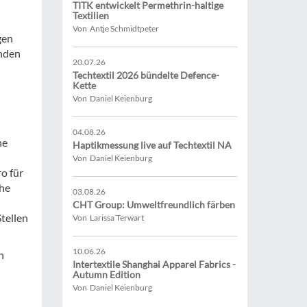
TITK entwickelt Permethrin-haltige
Textilien
Von Antje Schmidtpeter
gen
enden
20.07.26
Techtextil 2026 bündelte Defence-
Kette
Von Daniel Keienburg
04.08.26
he
Haptikmessung live auf Techtextil NA
Von Daniel Keienburg
o für
che
03.08.26
CHT Group: Umweltfreundlich färben
tellen
Von Larissa Terwart
10.06.26
h
Intertextile Shanghai Apparel Fabrics -
Autumn Edition
Von Daniel Keienburg