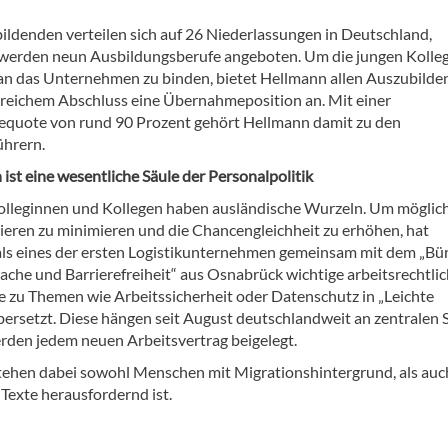
ildenden verteilen sich auf 26 Niederlassungen in Deutschland,
werden neun Ausbildungsberufe angeboten. Um die jungen Kolle
g an das Unternehmen zu binden, bietet Hellmann allen Auszubild
greichem Abschluss eine Übernahmeposition an. Mit einer
uote von rund 90 Prozent gehört Hellmann damit zu den
hrern.
 ist eine wesentliche Säule der Personalpolitik
olleginnen und Kollegen haben ausländische Wurzeln. Um möglic
ieren zu minimieren und die Chancengleichheit zu erhöhen, hat
ls eines der ersten Logistikunternehmen gemeinsam mit dem „Bür
rache und Barrierefreiheit“ aus Osnabrück wichtige arbeitsrechtli
zu Themen wie Arbeitssicherheit oder Datenschutz in „Leichte
bersetzt. Diese hängen seit August deutschlandweit an zentralen S
rden jedem neuen Arbeitsvertrag beigelegt.
tehen dabei sowohl Menschen mit Migrationshintergrund, als auc
Texte herausfordernd ist.