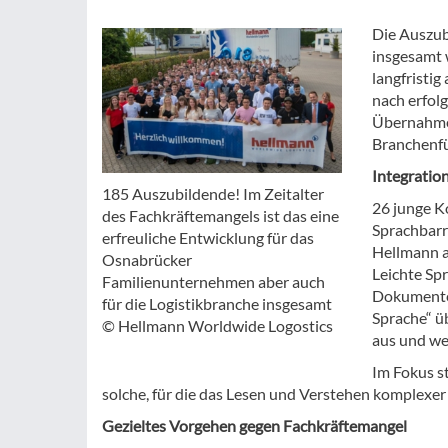
Die Auszub
insgesamt 
langfristi
nach erfol
Übernahmeq
Branchenfü
Integration
185 Auszubildende! Im Zeitalter
26 junge K
des Fachkräftemangels ist das eine
Sprachbarr
erfreuliche Entwicklung für das
Hellmann a
Osnabrücker
Leichte Sp
Familienunternehmen aber auch
Dokumente 
für die Logistikbranche insgesamt
Sprache“ ü
© Hellmann Worldwide Logostics
aus und we
Im Fokus s
solche, für die das Lesen und Verstehen komplexer 
Gezieltes Vorgehen gegen Fachkräftemangel