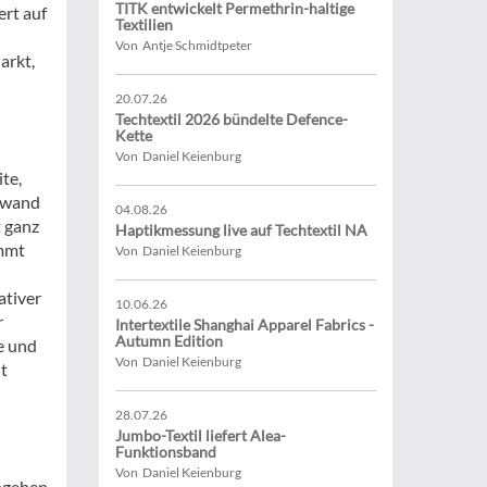
TITK entwickelt Permethrin-haltige
ert auf
Textilien
n
Von Antje Schmidtpeter
arkt,
20.07.26
Techtextil 2026 bündelte Defence-
Kette
Von Daniel Keienburg
te,
Gewand
04.08.26
t ganz
Haptikmessung live auf Techtextil NA
immt
Von Daniel Keienburg
ativer
10.06.26
r
Intertextile Shanghai Apparel Fabrics -
Autumn Edition
e und
Von Daniel Keienburg
t
28.07.26
Jumbo-Textil liefert Alea-
Funktionsband
Von Daniel Keienburg
angehen