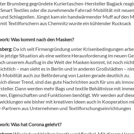
ter Brunsberg gegründete Kuriertaschen-Hersteller Bagjack reagi
 Smart Textiles oder die zunehmende Fahrrad-Mobilität mit neue
und Schlagzeilen. Jüngst kam ein handwärmender Muff auf den M
it Textilforschern aus Chemnitz wurde ein kühlender Rucksack
twork: Was kommt nach den Masken?
sberg:
Da ich seit Firmengründung unter Krisenbedingungen arbei
 die jetzige Situation als eine weitere Herausforderung im neuen 
ach unserem Ausflug in die Welt der Masken kommt, ist noch nich
sichtlich – man sieht es in Berlin und in anderen Großstädten – n
d-Mobilität auch zur Beförderung von Lasten gerade deutlich zu.
sich dieser Trend, sind das gute Nachrichten auch für uns als innov
steller. Dann werden mehr Bags und textile Behältnisse mit imme
en, Eigenschaften und Funktionen benötigt. Wir werden auf dies
wicklungen wie bisher mit kreativen Ideen auch in Kooperation mi
Partnern aus Unternehmen und Textilforschungseinrichtungen
twork: Was hat Corona gelehrt?
sberg:
Wir sind und bleiben kreativ und flexibel. Mit diesem Her