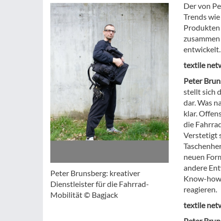
Der von Pe
Trends wie
Produkten 
zusammen m
entwickelt.
textile ne
Peter Brun
stellt sich
dar. Was n
klar. Offen
die Fahrra
Verstetigt 
Taschenher
neuen Form
andere Ent
Peter Brunsberg: kreativer
Know-how-
Dienstleister für die Fahrrad-
reagieren.
Mobilität © Bagjack
textile ne
Peter Brun