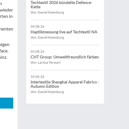
Techtextil 2026 bündelte Defence-
n
Kette
 wieder
Von Daniel Keienburg
ten in
04.08.26
anenten
Haptikmessung live auf Techtextil NA
Von Daniel Keienburg
olgen
face.
03.08.26
inz.
CHT Group: Umweltfreundlich färben
Von Larissa Terwart
10.06.26
Intertextile Shanghai Apparel Fabrics -
Autumn Edition
Von Daniel Keienburg