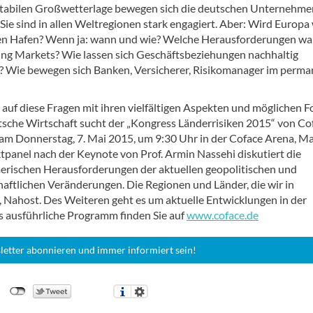
nstabilen Großwetterlage bewegen sich die deutschen Unternehme
 Sie sind in allen Weltregionen stark engagiert. Aber: Wird Europa
en Hafen? Wenn ja: wann und wie? Welche Herausforderungen war
ng Markets? Wie lassen sich Geschäftsbeziehungen nachhaltig
? Wie bewegen sich Banken, Versicherer, Risikomanager im perm
auf diese Fragen mit ihren vielfältigen Aspekten und möglichen F
utsche Wirtschaft sucht der „Kongress Länderrisiken 2015“ von Co
 am Donnerstag, 7. Mai 2015, um 9:30 Uhr in der Coface Arena, Ma
tpanel nach der Keynote von Prof. Armin Nassehi diskutiert die
rischen Herausforderungen der aktuellen geopolitischen und
haftlichen Veränderungen. Die Regionen und Länder, die wir in
Nahost. Des Weiteren geht es um aktuelle Entwicklungen in der
 ausführliche Programm finden Sie auf
www.coface.de
letter abonnieren und immer informiert sein!