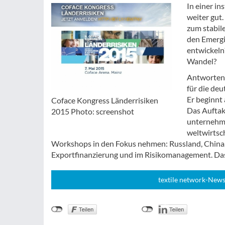
In einer i
weiter gut.
zum stabil
den Emergi
entwickeln
Wandel?
Antworten 
für die de
Er beginnt
Coface Kongress Länderrisiken
Das Auftak
2015 Photo: screenshot
unternehme
weltwirtsc
Workshops in den Fokus nehmen: Russland, China, 
Exportfinanzierung und im Risikomanagement. Das
textile network-News