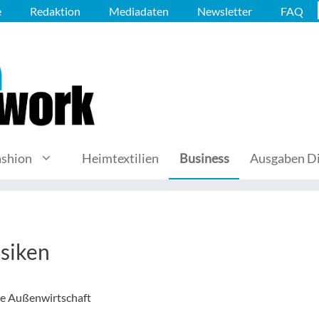
e
Redaktion
Mediadaten
Newsletter
FAQ
ashion
Heimtextilien
Business
Ausgaben Di
isiken
che Außenwirtschaft