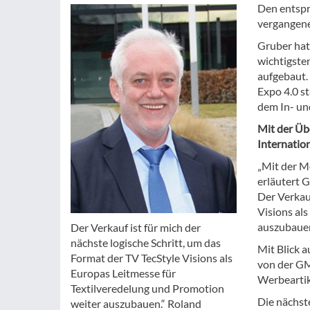
Den entsp
vergangene
Gruber hat
wichtigste
aufgebaut.
Expo 4.0 s
dem In- un
Mit der Üb
Internatio
„Mit der Me
erläutert G
Der Verkauf
Visions al
auszubauen
Der Verkauf ist für mich der
nächste logische Schritt, um das
Mit Blick 
Format der TV TecStyle Visions als
von der GM
Europas Leitmesse für
Werbeartik
Textilveredelung und Promotion
Die nächste
weiter auszubauen.“ Roland