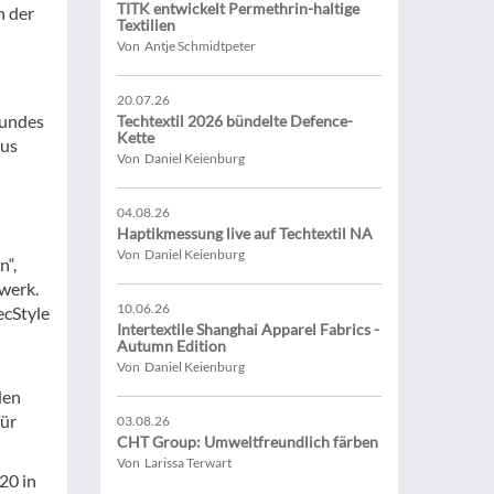
TITK entwickelt Permethrin-haltige
n der
Textilien
Von Antje Schmidtpeter
20.07.26
bundes
Techtextil 2026 bündelte Defence-
Kette
aus
Von Daniel Keienburg
04.08.26
Haptikmessung live auf Techtextil NA
Von Daniel Keienburg
n“,
zwerk.
10.06.26
ecStyle
Intertextile Shanghai Apparel Fabrics -
Autumn Edition
Von Daniel Keienburg
den
für
03.08.26
CHT Group: Umweltfreundlich färben
Von Larissa Terwart
20 in