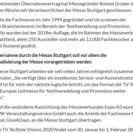
rechenden Übernahmevertrag hat Messegründer Roland Gruber i
n Woche mit Verantwortlichen der Messe Stuttgart geschlossen.
te die Fachmesse im Jahr 1999 gegründet und sie zu einem der
n Branchenevents im Bereich der Textilveredlung und Promotion
 So wurden bei der 2018er Auflage, die im Rahmen des Messever
tattfand, allein 250 Aussteller und mehr als 11.000 Fachbesucher 
d Ausland gezählt.
ernahme durch die Messe Stuttgart soll vor allem die
nalisierung der Messe vorangetrieben werden
.
sse Stuttgart arbeiten wir seit vielen Jahren erfolgreich zusamme
ruber. „Sie verfügt über ein exzellentes Service- und Auslandsnet
 ist für mich der nächste logische Schritt, um das Format der TV T
s Europas Leitmesse für Textilveredelung und Promotion weiter
.“
auf die veränderte Ausrichtung des Messeverbundes Expo 4.0 wur
K Veranstaltungsservice GmbH auch die Anteile der Fachmesse 
el, GiveADays, an die Messe Stuttgart übertragen.
 TV TecStyle Visions 2020 findet vom 30. Januar bis 1. Februar 20