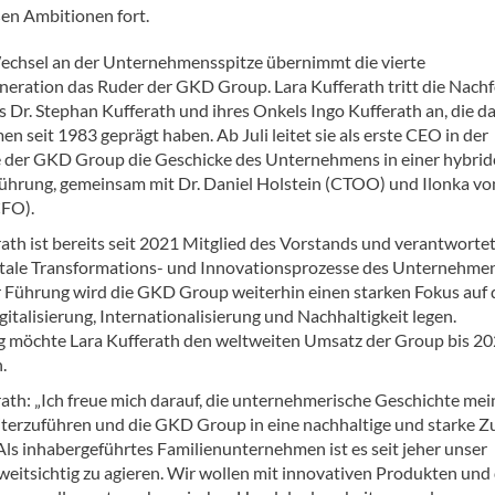
en Ambitionen fort.
chsel an der Unternehmensspitze übernimmt die vierte
neration das Ruder der GKD Group. Lara Kufferath tritt die Nachf
s Dr. Stephan Kufferath und ihres Onkels Ingo Kufferath an, die d
 seit 1983 geprägt haben. Ab Juli leitet sie als erste CEO in der
 der GKD Group die Geschicke des Unternehmens in einer hybri
ührung, gemeinsam mit Dr. Daniel Holstein (CTOO) und Ilonka vo
FO).
rath ist bereits seit 2021 Mitglied des Vorstands und verantworte
gitale Transformations- und Innovationsprozesse des Unternehmen
r Führung wird die GKD Group weiterhin einen starken Fokus auf 
talisierung, Internationalisierung und Nachhaltigkeit legen.
ig möchte Lara Kufferath den weltweiten Umsatz der Group bis 2
.
rath: „Ich freue mich darauf, die unternehmerische Geschichte mei
iterzuführen und die GKD Group in eine nachhaltige und starke Z
Als inhabergeführtes Familienunternehmen ist es seit jeher unser
weitsichtig zu agieren. Wir wollen mit innovativen Produkten und