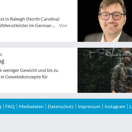
st in Raleigh (North Carolina)
dienstleister im German ...
Von
d
ng
% weniger Gewicht und bis zu
drei Gewebekonzepte für
g
FAQ
Mediadaten
Datenschutz
Impressum
Instagram
L