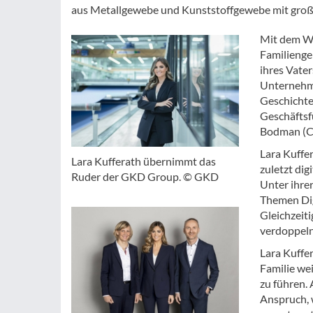
aus Metallgewebe und Kunststoffgewebe mit groß
Mit dem We
Familienge
ihres Vater
Unternehmen
Geschichte
Geschäftsf
Bodman (C
Lara Kuffe
Lara Kufferath übernimmt das
zuletzt di
Ruder der GKD Group. © GKD
Unter ihre
Themen Digi
Gleichzeit
verdoppeln
Lara Kuffe
Familie we
zu führen. 
Anspruch, 