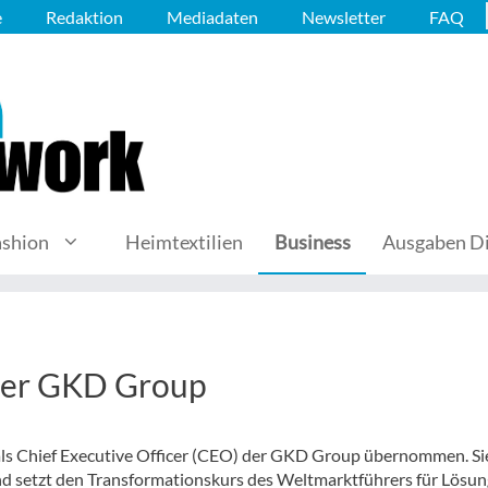
e
Redaktion
Mediadaten
Newsletter
FAQ
ashion
Heimtextilien
Business
Ausgaben Di
 der GKD Group
 als Chief Executive Officer (CEO) der GKD Group übernommen. Sie
nd setzt den Transformationskurs des Weltmarktführers für Lösu