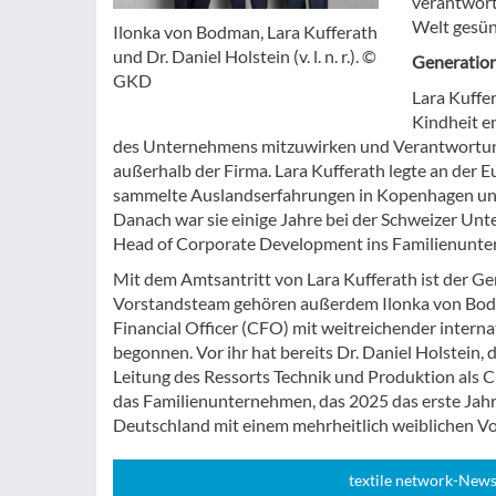
verantwort
Welt gesünd
Ilonka von Bodman, Lara Kufferath
und Dr. Daniel Holstein (v. l. n. r.). ©
Generation
GKD
Lara Kuffe
Kindheit e
des Unternehmens mitzuwirken und Verantwortung 
außerhalb der Firma. Lara Kufferath legte an der 
sammelte Auslandserfahrungen in Kopenhagen und
Danach war sie einige Jahre bei der Schweizer Unt
Head of Corporate Development ins Familienunte
Mit dem Amtsantritt von Lara Kufferath ist der 
Vorstandsteam gehören außerdem Ilonka von Bodman
Financial Officer (CFO) mit weitreichender inter
begonnen. Vor ihr hat bereits Dr. Daniel Holstein
Leitung des Ressorts Technik und Produktion als 
das Familienunternehmen, das 2025 das erste Jahrh
Deutschland mit einem mehrheitlich weiblichen Vo
textile network-News