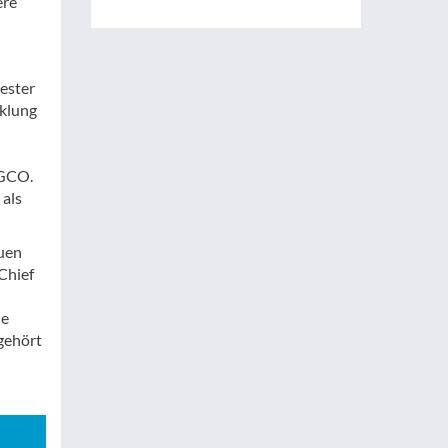
ere
ester
klung
AGCO.
 als
uen
Chief
ie
gehört