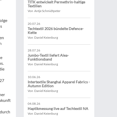
TITK entwickelt Permethrin-haltige
Textilien
Von Antje Schmidtpeter
olge
20.07.26
as
Techtextil 2026 bündelte Defence-
Kette
den
Von Daniel Keienburg
n
28.07.26
Jumbo-Textil liefert Alea-
te
Funktionsband
s.
Von Daniel Keienburg
die
10.06.26
027
Intertextile Shanghai Apparel Fabrics -
Autumn Edition
Von Daniel Keienburg
ner
ukunft
04.08.26
Haptikmessung live auf Techtextil NA
 durch
Von Daniel Keienburg