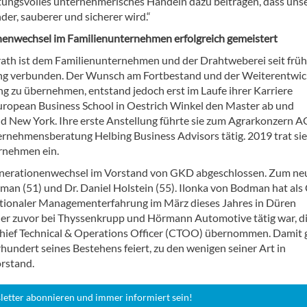
ungsvolles unternehmerisches Handeln dazu beitragen, dass uns
er, sauberer und sicherer wird.“
enwechsel im Familienunternehmen erfolgreich gemeistert
rath ist dem Familienunternehmen und der Drahtweberei seit früh
ng verbunden. Der Wunsch am Fortbestand und der Weiterentwic
zu übernehmen, entstand jedoch erst im Laufe ihrer Karriere
European Business School in Oestrich Winkel den Master ab und
 New York. Ihre erste Anstellung führte sie zum Agrarkonzern 
ernehmensberatung Helbing Business Advisors tätig. 2019 trat sie
rnehmen ein.
Generationenwechsel im Vorstand von GKD abgeschlossen. Zum ne
 (51) und Dr. Daniel Holstein (55). Ilonka von Bodman hat als 
nationaler Managementerfahrung im März dieses Jahres in Düren
, der zuvor bei Thyssenkrupp und Hörmann Automotive tätig war, d
Chief Technical & Operations Officer (CTOO) übernommen. Damit 
undert seines Bestehens feiert, zu den wenigen seiner Art in
rstand.
letter abonnieren und immer informiert sein!