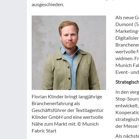
ausgeschieden.
Als neue G
Dumont (54
Marketing- 
Digitalisie
Branchener
wertvolle 
widmen. Fra
Munich Fab
Event- und
Strategisc
In den ver
Florian Klinder bringt langjährige
Stop-Sourc
Branchenerfahrung als
entwickelt
Geschäftsführer der Textilagentur
Kooperatio
Klinder GmbH und eine wertvolle
strategisc
Nähe zum Markt mit. © Munich
der Messe 
Fabric Start
Als nächst