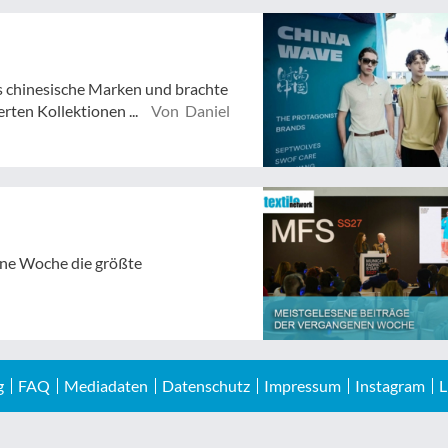
s chinesische Marken und brachte
erten Kollektionen ...
Von Daniel
gene Woche die größte
g
FAQ
Mediadaten
Datenschutz
Impressum
Instagram
L