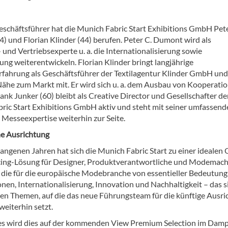
eschäftsführer hat die Munich Fabric Start Exhibitions GmbH Pete
) und Florian Klinder (44) berufen. Peter C. Dumont wird als
und Vertriebsexperte u. a. die Internationalisierung sowie
rung weiterentwickeln. Florian Klinder bringt langjährige
fahrung als Geschäftsführer der Textilagentur Klinder GmbH und
Nähe zum Markt mit. Er wird sich u. a. dem Ausbau von Kooperati
nk Junker (60) bleibt als Creative Director und Gesellschafter de
ric Start Exhibitions GmbH aktiv und steht mit seiner umfassend
 Messeexpertise weiterhin zur Seite.
he Ausrichtung
gangenen Jahren hat sich die Munich Fabric Start zu einer idealen
ing-Lösung für Designer, Produktverantwortliche und Modemac
, die für die europäische Modebranche von essentieller Bedeutung 
nen, Internationalisierung, Innovation und Nachhaltigkeit – das s
hen Themen, auf die das neue Führungsteam für die künftige Ausr
weiterhin setzt.
es wird dies auf der kommenden View Premium Selection im Da