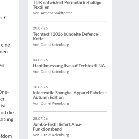
TITK entwickelt Permethrin-haltige
Textilien
Von Antje Schmidtpeter
r C.
20.07.26
Techtextil 2026 bündelte Defence-
Kette
 eine
Von Daniel Keienburg
onen
r
04.08.26
en
Haptikmessung live auf Techtextil NA
Von Daniel Keienburg
10.06.26
 One-
Intertextile Shanghai Apparel Fabrics -
Autumn Edition
her
Von Daniel Keienburg
ist.
ind die
ichtung
28.07.26
Jumbo-Textil liefert Alea-
Funktionsband
Von Daniel Keienburg
mpfdom