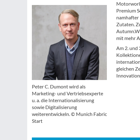
Motorworld
Premium Se
namhafter 
Zutaten. Z
Autumn.Win
mit mehr Au
Am 2. und 
Kollektion
internatio
gleichen Z
Innovation
Peter C. Dumont wird als
Marketing- und Vertriebsexperte
u. a. die Internationalisierung
sowie Digitalisierung
weiterentwickeln. © Munich Fabric
Start