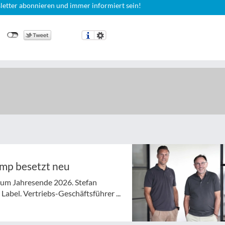
letter abonnieren und immer informiert sein!
ymp besetzt neu
 zum Jahresende 2026. Stefan
abel. Vertriebs-Geschäftsführer ...