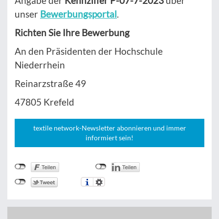
Angabe der
Kennziffer P-07-7-2023
über
unser
Bewerbungsportal
.
Richten Sie Ihre Bewerbung
An den Präsidenten der Hochschule
Niederrhein
Reinarzstraße 49
47805 Krefeld
textile network-Newsletter abonnieren und immer
informiert sein!