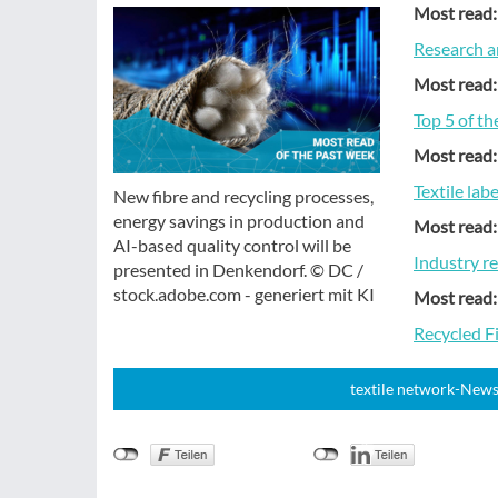
Most read:
Research a
Most read:
Top 5 of t
Most read:
Textile lab
New fibre and recycling processes,
energy savings in production and
Most read:
AI-based quality control will be
Industry r
presented in Denkendorf. © DC /
stock.adobe.com - generiert mit KI
Most read:
Recycled Fi
textile network-News