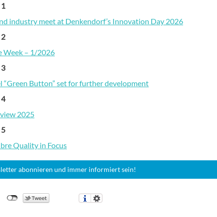
 1
nd industry meet at Denkendorf’s Innovation Day 2026
 2
he Week – 1/2026
 3
el “Green Button” set for further development
 4
eview 2025
 5
bre Quality in Focus
letter abonnieren und immer informiert sein!