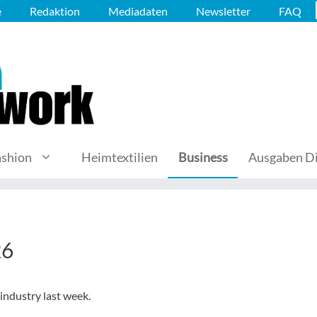
e
Redaktion
Mediadaten
Newsletter
FAQ
ashion
Heimtextilien
Business
Ausgaben Di
26
 industry last week.