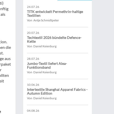
ti)
24.07.26
nftig
TITK entwickelt Permethrin-haltige
 als
Textilien
Von Antje Schmidtpeter
20.07.26
Techtextil 2026 bündelte Defence-
ion.
Kette
Von Daniel Keienburg
en die
st.
ge aus
28.07.26
Jumbo-Textil liefert Alea-
rpaket
Funktionsband
r
Von Daniel Keienburg
ollten
eit
10.06.26
Intertextile Shanghai Apparel Fabrics -
Autumn Edition
Von Daniel Keienburg
04.08.26
e