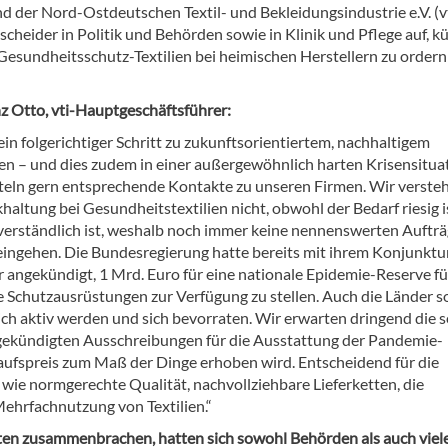
d der Nord-Ostdeutschen Textil- und Bekleidungsindustrie e.V. (v
scheider in Politik und Behörden sowie in Klinik und Pflege auf, kü
Gesundheitsschutz-Textilien bei heimischen Herstellern zu ordern
nz Otto, vti-Hauptgeschäftsführer:
in folgerichtiger Schritt zu zukunftsorientiertem, nachhaltigem
en – und dies zudem in einer außergewöhnlich harten Krisensituat
teln gern entsprechende Kontakte zu unseren Firmen. Wir versteh
altung bei Gesundheitstextilien nicht, obwohl der Bedarf riesig i
erständlich ist, weshalb noch immer keine nennenswerten Aufträ
ingehen. Die Bundesregierung hatte bereits mit ihrem Konjunktu
r angekündigt, 1 Mrd. Euro für eine nationale Epidemie-Reserve fü
e Schutzausrüstungen zur Verfügung zu stellen. Auch die Länder s
ich aktiv werden und sich bevorraten. Wir erwarten dringend die s
ekündigten Ausschreibungen für die Ausstattung der Pandemie-
inkaufspreis zum Maß der Dinge erhoben wird. Entscheidend für die
 wie normgerechte Qualität, nachvollziehbare Lieferketten, die
ehrfachnutzung von Textilien.“
tten zusammenbrachen, hatten sich sowohl Behörden als auch viel