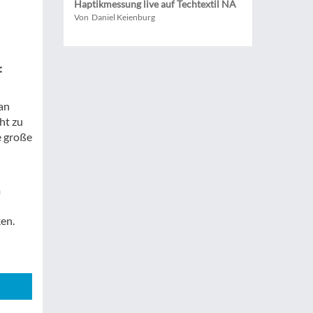
Haptikmessung live auf Techtextil NA
Von Daniel Keienburg
:
an
ht zu
e große
m
en.