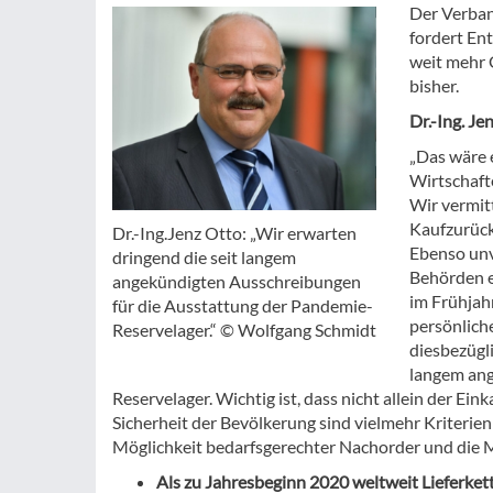
Der Verban
fordert Ent
weit mehr 
bisher.
Dr.-Ing. Je
„Das wäre e
Wirtschaft
Wir vermit
Kaufzurückh
Dr.-Ing.Jenz Otto: „Wir erwarten
Ebenso unv
dringend die seit langem
Behörden e
angekündigten Ausschreibungen
im Frühjah
für die Ausstattung der Pandemie-
persönlich
Reservelager.“ © Wolfgang Schmidt
diesbezügl
langem ang
Reservelager. Wichtig ist, dass nicht allein der E
Sicherheit der Bevölkerung sind vielmehr Kriterien
Möglichkeit bedarfsgerechter Nachorder und die M
Als zu Jahresbeginn 2020 weltweit Lieferke