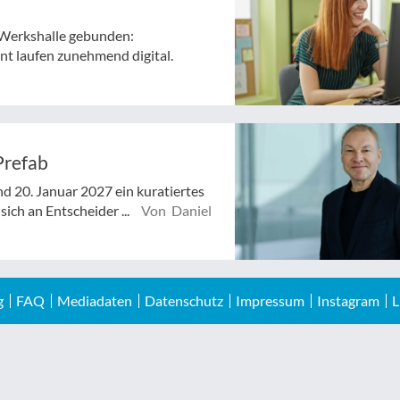
ie Werkshalle gebunden:
t laufen zunehmend digital.
Prefab
d 20. Januar 2027 ein kuratiertes
ich an Entscheider ...
Von Daniel
g
FAQ
Mediadaten
Datenschutz
Impressum
Instagram
L