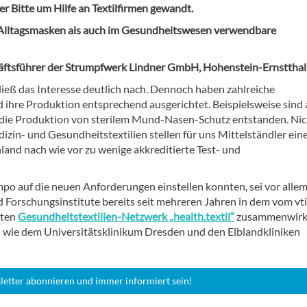
r Bitte um Hilfe an Textilfirmen gewandt.
hl Alltagsmasken als auch im Gesundheitswesen verwendbare
äftsführer der Strumpfwerk Lindner GmbH, Hohenstein-Ernstthal
, ließ das Interesse deutlich nach. Dennoch haben zahlreiche
 ihre Produktion entsprechend ausgerichtet. Beispielsweise sind 
die Produktion von sterilem Mund-Nasen-Schutz entstanden. Nic
izin- und Gesundheitstextilien stellen für uns Mittelständler ein
and nach wie vor zu wenige akkreditierte Test- und
po auf die neuen Anforderungen einstellen konnten, sei vor alle
 Forschungsinstitute bereits seit mehreren Jahren in dem vom vti
zten
Gesundheitstextilien-Netzwerk „health.textil“
zusammenwirk
 wie dem Universitätsklinikum Dresden und den Elblandkliniken
letter abonnieren und immer informiert sein!