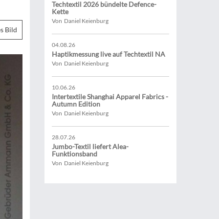
Techtextil 2026 bündelte Defence-
Kette
Von Daniel Keienburg
s Bild
04.08.26
Haptikmessung live auf Techtextil NA
Von Daniel Keienburg
10.06.26
Intertextile Shanghai Apparel Fabrics -
Autumn Edition
Von Daniel Keienburg
28.07.26
Jumbo-Textil liefert Alea-
Funktionsband
Von Daniel Keienburg