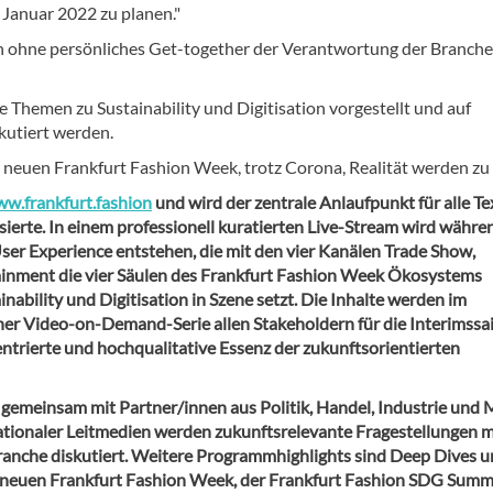
n Januar 2022 zu planen."
ch ohne persönliches Get-together der Verantwortung der Branche
ie Themen zu Sustainability und Digitisation vorgestellt und auf
utiert werden.
er neuen Frankfurt Fashion Week, trotz Corona, Realität werden zu 
w.frankfurt.fashion
und wird der zentrale Anlaufpunkt für alle Tex
ierte. In einem professionell kuratierten Live-Stream wird währe
ser Experience entstehen, die mit den vier Kanälen Trade Show,
ainment die vier Säulen des Frankfurt Fashion Week Ökosystems
inability und Digitisation in Szene setzt. Die Inhalte werden im
ner Video-on-Demand-Serie allen Stakeholdern für die Interimssa
entrierte und hochqualitative Essenz der zukunftsorientierten
 gemeinsam mit Partner/innen aus Politik, Handel, Industrie und
rnationaler Leitmedien werden zukunftsrelevante Fragestellungen m
anche diskutiert. Weitere Programmhighlights sind Deep Dives 
er neuen Frankfurt Fashion Week, der Frankfurt Fashion SDG Summ