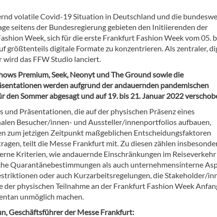
rnd volatile Covid-19 Situation in Deutschland und die bundeswe
age seitens der Bundesregierung gebieten den Initiierenden der
ashion Week, sich für die erste Frankfurt Fashion Week vom 05. b
uf größtenteils digitale Formate zu konzentrieren. Als zentraler, di
 wird das FFW Studio lanciert.
hows Premium, Seek, Neonyt und The Ground sowie die
sentationen werden aufgrund der andauernden pandemischen
für den Sommer abgesagt und auf 19. bis 21. Januar 2022 verschob
 und Präsentationen, die auf der physischen Präsenz eines
nalen Besucher/innen- und Aussteller/innenportfolios aufbauen,
n zum jetzigen Zeitpunkt maßgeblichen Entscheidungsfaktoren
ragen, teilt die Messe Frankfurt mit. Zu diesen zählen insbesonde
erne Kriterien, wie andauernde Einschränkungen im Reiseverkehr
che Quarantänebestimmungen als auch unternehmensinterne As
estriktionen oder auch Kurzarbeitsregelungen, die Stakeholder/in
e der physischen Teilnahme an der Frankfurt Fashion Week Anfang
ntan unmöglich machen.
un, Geschäftsführer der Messe Frankfurt: