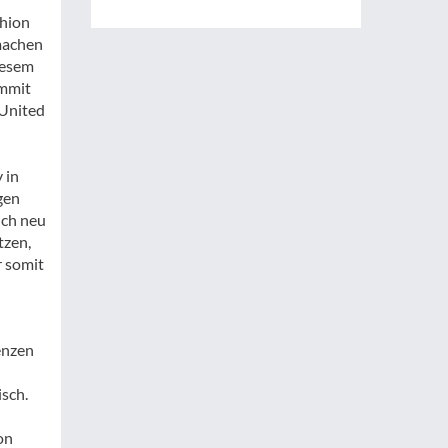
shion
machen
iesem
ummit
 United
 in
gen
ich neu
tzen,
r somit
enzen
isch.
on