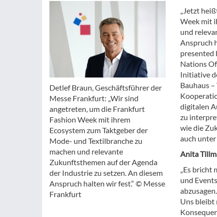
„Jetzt heiß
Week mit i
und releva
Anspruch h
presented 
Nations Of
Initiative
Bauhaus – 
Detlef Braun, Geschäftsführer der
Kooperatio
Messe Frankfurt: „Wir sind
digitalen A
angetreten, um die Frankfurt
zu interpr
Fashion Week mit ihrem
wie die Zu
Ecosystem zum Taktgeber der
auch unter
Mode- und Textilbranche zu
machen und relevante
Anita Till
Zukunftsthemen auf der Agenda
„Es bricht
der Industrie zu setzen. An diesem
und Events
Anspruch halten wir fest.“ © Messe
abzusagen. 
Frankfurt
Uns bleibt 
Konsequenz