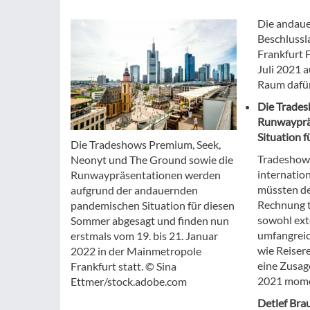
Die andaue
Beschlussl
Frankfurt F
Juli 2021 a
Raum dafür
Die Trades
Runwayprä
Situation 
Die Tradeshows Premium, Seek,
Tradeshows
Neonyt und The Ground sowie die
internatio
Runwaypräsentationen werden
müssten de
aufgrund der andauernden
Rechnung t
pandemischen Situation für diesen
sowohl ext
Sommer abgesagt und finden nun
umfangrei
erstmals vom 19. bis 21. Januar
wie Reiser
2022 in der Mainmetropole
eine Zusag
Frankfurt statt. © Sina
2021 mome
Ettmer/stock.adobe.com
Detlef Bra