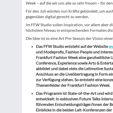
Week – auf die wir uns alle so sehr freuen – für de
Für den Juli würden nun Kräfte gebündelt, um au
gegenüber digital gerecht zu werden.
Im FFW Studio sollen Inspiration, vor allem aber d
höchstem Niveau in entsprechenden Formaten disk
Die Idee ist es eine Art Pre-Season der Vision ein
Das FFW Studio entsteht auf der Website
ww
und Modeprofis, Fashion People und Interess
Frankfurt Fashion Week eine ganzheitliche U
Conference, Experience sowie Arts & Entert
abbildet und dabei stets die Leitmotive Susta
Anschluss an die Liveübertragung in Form ei
zur Verfügung stehen. So entsteht eine konz
Themenfelder der Frankfurt Fashion Week.
Das Programm ist State-of-the-Art und wird
entwickelt: In exklusiven Future Talks inte
führenden Entscheidungsträger/innen der Br
Einblicke in die beiden Leit-Konferenzen d