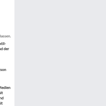
lassen.
til-
nd der
ison
 Medien
it
und
it