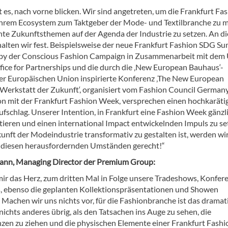
t es, nach vorne blicken. Wir sind angetreten, um die Frankfurt Fa
hrem Ecosystem zum Taktgeber der Mode- und Textilbranche zu 
nte Zukunftsthemen auf der Agenda der Industrie zu setzen. An d
alten wir fest. Beispielsweise der neue Frankfurt Fashion SDG S
by der Conscious Fashion Campaign in Zusammenarbeit mit dem
fice for Partnerships und die durch die ‚New European Bauhaus‘-
 der Europäischen Union inspirierte Konferenz ‚The New European
Werkstatt der Zukunft‘, organisiert vom Fashion Council Germany
n mit der Frankfurt Fashion Week, versprechen einen hochkaräti
ufschlag. Unserer Intention, in Frankfurt eine Fashion Week gänzl
etieren und einen international Impact entwickelnden Impuls zu se
kunft der Modeindustrie transformativ zu gestalten ist, werden wi
 diesen herausfordernden Umständen gerecht!“
mann, Managing Director der Premium Group:
 mir das Herz, zum dritten Mal in Folge unsere Tradeshows, Konfer
, ebenso die geplanten Kollektionspräsentationen und Showen
Machen wir uns nichts vor, für die Fashionbranche ist das dramat
nichts anderes übrig, als den Tatsachen ins Auge zu sehen, die
en zu ziehen und die physischen Elemente einer Frankfurt Fashi