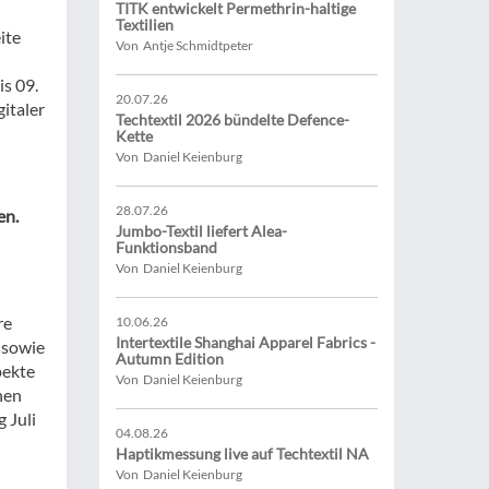
TITK entwickelt Permethrin-haltige
Textilien
ite
Von Antje Schmidtpeter
is 09.
20.07.26
gitaler
Techtextil 2026 bündelte Defence-
Kette
Von Daniel Keienburg
28.07.26
en.
Jumbo-Textil liefert Alea-
Funktionsband
Von Daniel Keienburg
re
10.06.26
Intertextile Shanghai Apparel Fabrics -
 sowie
Autumn Edition
pekte
Von Daniel Keienburg
nen
 Juli
04.08.26
Haptikmessung live auf Techtextil NA
Von Daniel Keienburg