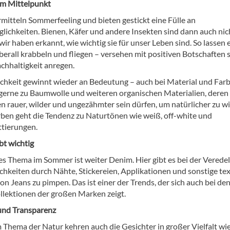
im Mittelpunkt
mitteln Sommerfeeling und bieten gestickt eine Fülle an
ichkeiten. Bienen, Käfer und andere Insekten sind dann auch nic
wir haben erkannt, wie wichtig sie für unser Leben sind. So lassen e
erall krabbeln und fliegen – versehen mit positiven Botschaften s
chhaltigkeit anregen.
ichkeit gewinnt wieder an Bedeutung – auch bei Material und Farb
 gerne zu Baumwolle und weiteren organischen Materialien, deren
n rauer, wilder und ungezähmter sein dürfen, um natürlicher zu wi
rben geht die Tendenz zu Naturtönen wie weiß, off-white und
tierungen.
bt wichtig
tes Thema im Sommer ist weiter Denim. Hier gibt es bei der Verede
chkeiten durch Nähte, Stickereien, Applikationen und sonstige tex
n Jeans zu pimpen. Das ist einer der Trends, der sich auch bei de
llektionen der großen Marken zeigt.
und Transparenz
Thema der Natur kehren auch die Gesichter in großer Vielfalt wi