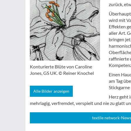
zurück, etw
Überhaupt 
wird mit V
Effekten g
aller Art.
bringen jet
harmonisch
Oberfläche
raffinierte
Kompetenz 
Konturierte Blüte von Caroline
Jones, GS UK. © Reiner Knochel
Einen Hauch
am Tag übe
Stickgarne 
Alle Bilder anzeigen
Herz geht 
mehrlagig, verfremdet, verspielt und nie zu glatt un
textile network-News