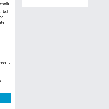
chnik.
erbei
und
nten
 Dezent
h