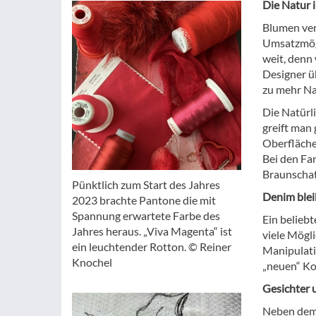
Die Natur 
Blumen ver
Umsatzmögl
weit, denn 
Designer üb
zu mehr Na
Die Natürl
greift man
Oberfläche
Bei den Fa
Braunschat
Pünktlich zum Start des Jahres
Denim blei
2023 brachte Pantone die mit
Spannung erwartete Farbe des
Ein belieb
Jahres heraus. „Viva Magenta“ ist
viele Mögli
ein leuchtender Rotton. © Reiner
Manipulatio
Knochel
„neuen“ Ko
Gesichter 
Neben dem 