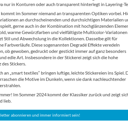
a nur in Konturen oder auch transparent hinterlegt in Layering-Te
kommt im Sommer niemand an transparenten Optiken vorbei. Hi
ariationen an durchscheinenden und durchsichtigen Materialien 
espielt, gerne auch in der Kombination mit hochglänzenden Eleme
 Gold, warme Gewürzfarben und vielfältigste Multicolor-Variatonen
zt Stil und Abwechslung in die Kollektionen. Dasselbe gilt für
e Farbverläufe. Diese sogenannten Degradé Effekte veredeln
n, ob gewoben, gedruckt oder gestickt immer auf ganz besonders
 und edle Art. Insbesondere in der Stickerei zeigt sich die hohe
des Stickers.
 an „smart textiles“ bringen luftige, leichte Stickereien ins Spiel.
rraschen die Motive im Dunkeln, wenn sie dank nachleuchtender
erstrahlen.
immer! Im Sommer 2024 kommt der Klassiker zurück und zeigt sic
d lieb.
letter abonnieren und immer informiert sein!