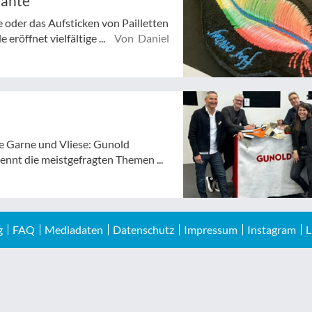
Nähte
 oder das Aufsticken von Pailletten
eröffnet vielfältige ...
Von Daniel
e Garne und Vliese: Gunold
ennt die meistgefragten Themen ...
g
FAQ
Mediadaten
Datenschutz
Impressum
Instagram
L