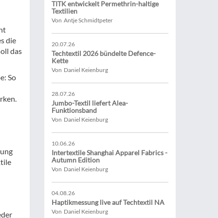
TITK entwickelt Permethrin-haltige
Textilien
Von Antje Schmidtpeter
ht
s die
20.07.26
oll das
Techtextil 2026 bündelte Defence-
Kette
Von Daniel Keienburg
e: So
28.07.26
rken.
Jumbo-Textil liefert Alea-
Funktionsband
Von Daniel Keienburg
10.06.26
lung
Intertextile Shanghai Apparel Fabrics -
Autumn Edition
tile
Von Daniel Keienburg
n
04.08.26
Haptikmessung live auf Techtextil NA
Von Daniel Keienburg
eder