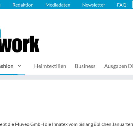
e
Redaktion
Mediadaten
Newsletter
FAQ
ashion
Heimtextilien
Business
Ausgaben Di
iebt die Muveo GmbH die Innatex vom bislang üblichen Januarte