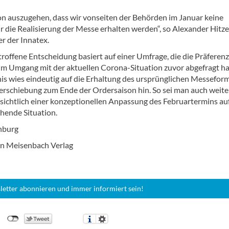
von auszugehen, dass wir vonseiten der Behörden im Januar keine
r die Realisierung der Messe erhalten werden“, so Alexander Hitze
er der Innatex.
troffene Entscheidung basiert auf einer Umfrage, die die Präferen
 im Umgang mit der aktuellen Corona-Situation zuvor abgefragt ha
is wies eindeutig auf die Erhaltung des ursprünglichen Messefor
Verschiebung zum Ende der Ordersaison hin. So sei man auch weite
nsichtlich einer konzeptionellen Anpassung des Februartermins auf
hende Situation.
nburg
n Meisenbach Verlag
letter abonnieren und immer informiert sein!