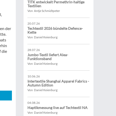
TITK entwickelt Permethrin-haltige
Textilien
Von Antje Schmidtpeter
l,
20.07.26
zen der
Techtextil 2026 bündelte Defence-
Kette
tte.
Von Daniel Keienburg
mats
rhin
28.07.26
 die
Jumbo-Textil liefert Alea-
Funktionsband
Von Daniel Keienburg
10.06.26
Intertextile Shanghai Apparel Fabrics -
Autumn Edition
Von Daniel Keienburg
04.08.26
Haptikmessung live auf Techtextil NA
Von Daniel Keienburg