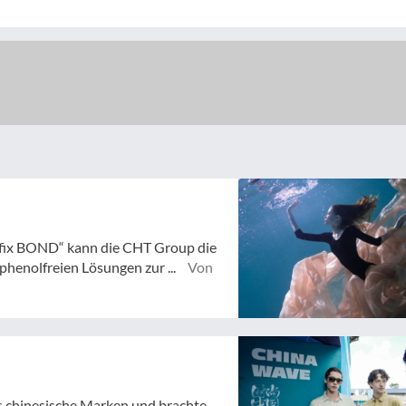
fix BOND“ kann die CHT Group die
henolfreien Lösungen zur ...
Von
s chinesische Marken und brachte