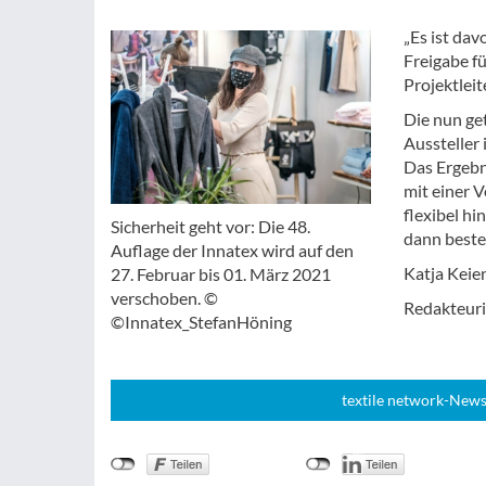
„Es ist da
Freigabe fü
Projektleit
Die nun ge
Aussteller
Das Ergebn
mit einer 
flexibel hi
Sicherheit geht vor: Die 48.
dann beste
Auflage der Innatex wird auf den
Katja Keie
27. Februar bis 01. März 2021
verschoben. ©
Redakteuri
©Innatex_StefanHöning
textile network-News