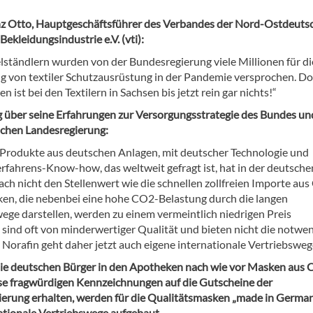
enz Otto, Hauptgeschäftsführer des Verbandes der Nord-Ostdeuts
 Bekleidungsindustrie e.V. (vti):
lständlern wurden von der Bundesregierung viele Millionen für di
g von textiler Schutzausrüstung in der Pandemie versprochen. D
ist bei den Textilern in Sachsen bis jetzt rein gar nichts!“
 über seine Erfahrungen zur Versorgungsstrategie des Bundes un
schen Landesregierung:
Produkte aus deutschen Anlagen, mit deutscher Technologie und
erfahrens-Know-how, das weltweit gefragt ist, hat in der deutsche
fach nicht den Stellenwert wie die schnellen zollfreien Importe aus
en, die nebenbei eine hohe CO2-Belastung durch die langen
ege darstellen, werden zu einem vermeintlich niedrigen Preis
, sind oft von minderwertiger Qualität und bieten nicht die notwe
“ Norafin geht daher jetzt auch eigene internationale Vertriebsweg
e deutschen Bürger in den Apotheken nach wie vor Masken aus 
ise fragwürdigen Kennzeichnungen auf die Gutscheine der
erung erhalten, werden für die Qualitätsmasken „made in Germa
ationale Vertriebswege aufgebaut.