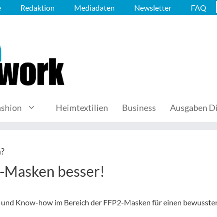
e
Redaktion
Mediadaten
Newsletter
FAQ
ashion
Heimtextilien
Business
Ausgaben Di
n?
-Masken besser!
on und Know-how im Bereich der FFP2-Masken für einen bewusste