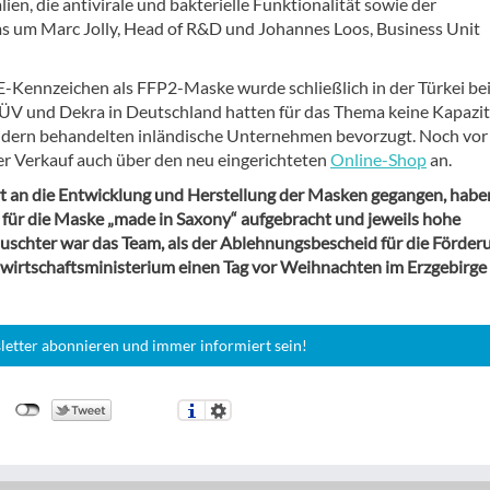
en, die antivirale und bakterielle Funktionalität sowie der
s um Marc Jolly, Head of R&D und Johannes Loos, Business Unit
E-Kennzeichen als FFP2-Maske wurde schließlich in der Türkei be
TÜV und Dekra in Deutschland hatten für das Thema keine Kapazit
ändern behandelten inländische Unternehmen bevorzugt. Noch vor
r Verkauf auch über den neu eingerichteten
Online-Shop
an.
t an die Entwicklung und Herstellung der Masken gegangen, haben
für die Maske „made in Saxony“ aufgebracht und jeweils hohe
uschter war das Team, als der Ablehnungsbescheid für die Förder
rtschaftsministerium einen Tag vor Weihnachten im Erzgebirge
letter abonnieren und immer informiert sein!