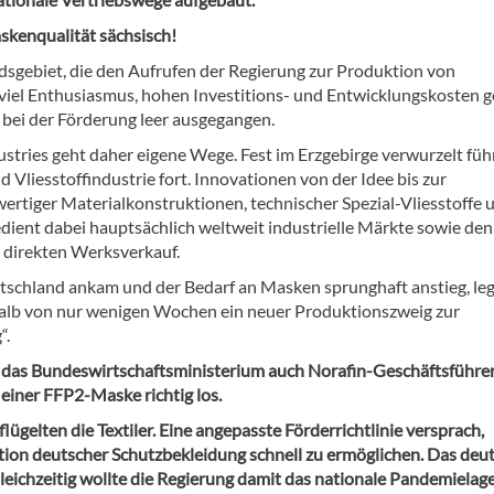
skenqualität sächsisch!
sgebiet, die den Aufrufen der Regierung zur Produktion von
viel Enthusiasmus, hohen Investitions- und Entwicklungskosten g
 bei der Förderung leer ausgegangen.
tries geht daher eigene Wege. Fest im Erzgebirge verwurzelt füh
 Vliesstoffindustrie fort. Innovationen von der Idee bis zur
rtiger Materialkonstruktionen, technischer Spezial-Vliesstoffe 
dient dabei hauptsächlich weltweit industrielle Märkte sowie den
direkten Werksverkauf.
tschland ankam und der Bedarf an Masken sprunghaft anstieg, le
rhalb von nur wenigen Wochen ein neuer Produktionszweig zur
“.
em das Bundeswirtschaftsministerium auch Norafin-Geschäftsführe
 einer FFP2-Maske richtig los.
ügelten die Textiler. Eine angepasste Förderrichtlinie versprach,
tion deutscher Schutzbekleidung schnell zu ermöglichen. Das deu
eichzeitig wollte die Regierung damit das nationale Pandemielag