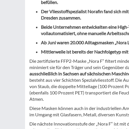
befüllen.
Der Vliesstoffspezialist Norafin fand sich
Dresden zusammen.
Beide Unternehmen entwickelten eine High-
vollautomatisiert, ohne manuelle Arbeitsschr
Ab Juni waren 20.000 Alltagsmasken „Nora L
Mittlerweile ist bereits der Nachfolgetyp m
Die zertifizierte FFP2-Maske „Nora F“ filtert mind
minimiert sie für den Träger und sein Gegenüber d
ausschließlich in Sachsen auf sächsischen Maschin
besteht aus vier Schichten Spezialvliesstoff. Die A
von Staub, die doppelte Mittellage (100 Prozent Po
(ebenfalls 100 Prozent PET) transportiert die Feuc
Atmen.
Diese Masken können auch in der industriellen A
im Umgang mit Glasfasern, Metall, diversen Kunst
Die nächste Innovationsstufe der „Nora F“ ist mit 