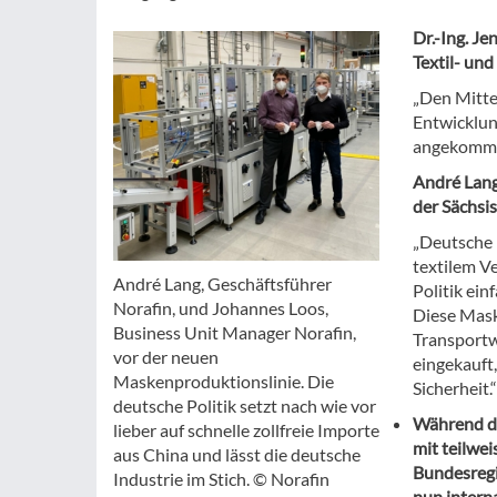
Dr.-Ing. J
Textil- und
„Den Mitte
Entwicklun
angekommen 
André Lang
der Sächsi
„Deutsche 
textilem V
André Lang, Geschäftsführer
Politik ein
Norafin, und Johannes Loos,
Diese Mask
Business Unit Manager Norafin,
Transportw
vor der neuen
eingekauft
Maskenproduktionslinie. Die
Sicherheit.
deutsche Politik setzt nach wie vor
Während di
lieber auf schnelle zollfreie Importe
mit teilwe
aus China und lässt die deutsche
Bundesregi
Industrie im Stich. © Norafin
nun intern