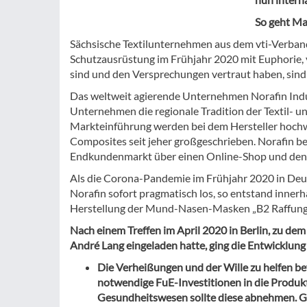
So geht Ma
Sächsische Textilunternehmen aus dem vti-Verband
Schutzausrüstung im Frühjahr 2020 mit Euphorie, 
sind und den Versprechungen vertraut haben, sind
Das weltweit agierende Unternehmen Norafin Indus
Unternehmen die regionale Tradition der Textil- und
Markteinführung werden bei dem Hersteller hochwe
Composites seit jeher großgeschrieben. Norafin be
Endkundenmarkt über einen Online-Shop und den 
Als die Corona-Pandemie im Frühjahr 2020 in Deu
Norafin sofort pragmatisch los, so entstand inne
Herstellung der Mund-Nasen-Masken „B2 Raffung
Nach einem Treffen im April 2020 in Berlin, zu d
André Lang eingeladen hatte, ging die Entwicklung
Die Verheißungen und der Wille zu helfen befl
notwendige FuE-Investitionen in die Produk
Gesundheitswesen sollte diese abnehmen. Gl