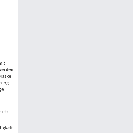
mit
werden
Maske
erung
ge
hutz
tigkeit