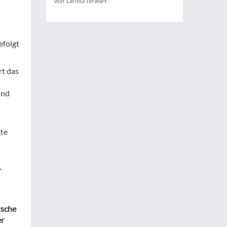
Von Larissa Terwart
efolgt
rt das
und
gte
r
tsche
er