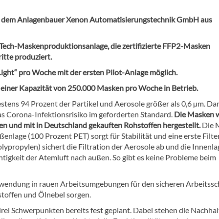
 mit dem Anlagenbauer Xenon Automatisierungstechnik GmbH aus
Tech-Maskenproduktionsanlage, die zertifizierte FFP2-Masken
itte produziert.
ight“ pro Woche mit der ersten Pilot-Anlage möglich.
it einer Kapazität von 250.000 Masken pro Woche in Betrieb.
estens 94 Prozent der Partikel und Aerosole größer als 0,6 µm. Da
as Corona-Infektionsrisiko im geforderten Standard.
Die Masken 
en und mit in Deutschland gekauften Rohstoffen hergestellt.
Die 
ußenlage (100 Prozent PET) sorgt für Stabilität und eine erste Filt
lypropylen) sichert die Filtration der Aerosole ab und die Innenla
htigkeit der Atemluft nach außen. So gibt es keine Probleme beim
nwendung in rauen Arbeitsumgebungen für den sicheren Arbeitssc
stoffen und Ölnebel sorgen.
drei Schwerpunkten bereits fest geplant. Dabei stehen die Nachhal