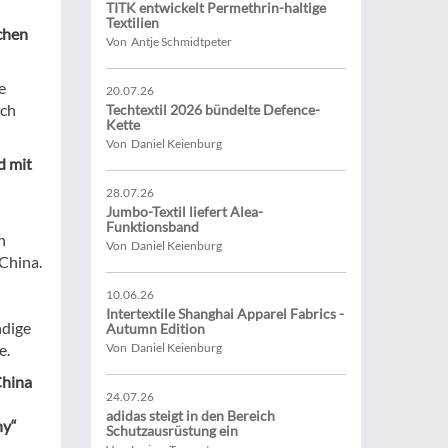
TITK entwickelt Permethrin-haltige
Textilien
chen
Von Antje Schmidtpeter
e
20.07.26
och
Techtextil 2026 bündelte Defence-
Kette
Von Daniel Keienburg
d mit
28.07.26
Jumbo-Textil liefert Alea-
Funktionsband
n
Von Daniel Keienburg
 China.
10.06.26
Intertextile Shanghai Apparel Fabrics -
ndige
Autumn Edition
e.
Von Daniel Keienburg
China
24.07.26
adidas steigt in den Bereich
ny“
Schutzausrüstung ein