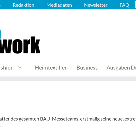
e
Redaktion
Mediadaten
Newsletter
FAQ
ashion
Heimtextilien
Business
Ausgaben Di
usstatter des gesamten BAU-Messeteams, erstmalig seine neue, extr
r.