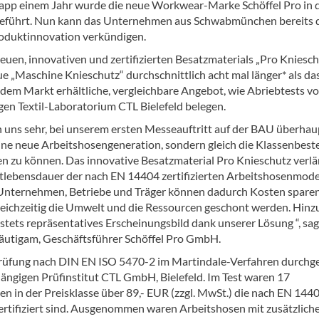
napp einem Jahr wurde die neue Workwear-Marke Schöffel Pro in 
eführt. Nun kann das Unternehmen aus Schwabmünchen bereits 
oduktinnovation verkündigen.
euen, innovativen und zertifizierten Besatzmaterials „Pro Kniesc
ue „Maschine Knieschutz“ durchschnittlich acht mal länger* als da
f dem Markt erhältliche, vergleichbare Angebot, wie Abriebtests v
en Textil-Laboratorium CTL Bielefeld belegen.
n uns sehr, bei unserem ersten Messeauftritt auf der BAU überhau
eine neue Arbeitshosengeneration, sondern gleich die Klassenbeste
en zu können. Das innovative Besatzmaterial Pro Knieschutz verlä
tlebensdauer der nach EN 14404 zertifizierten Arbeitshosenmode
 Unternehmen, Betriebe und Träger können dadurch Kosten sparen
eichzeitig die Umwelt und die Ressourcen geschont werden. Hinz
stets repräsentatives Erscheinungsbild dank unserer Lösung “, sag
utigam, Geschäftsführer Schöffel Pro GmbH.
rüfung nach DIN EN ISO 5470-2 im Martindale-Verfahren durchg
ngigen Prüfinstitut CTL GmbH, Bielefeld. Im Test waren 17
en in der Preisklasse über 89,- EUR (zzgl. MwSt.) die nach EN 144
zertifiziert sind. Ausgenommen waren Arbeitshosen mit zusätzlich