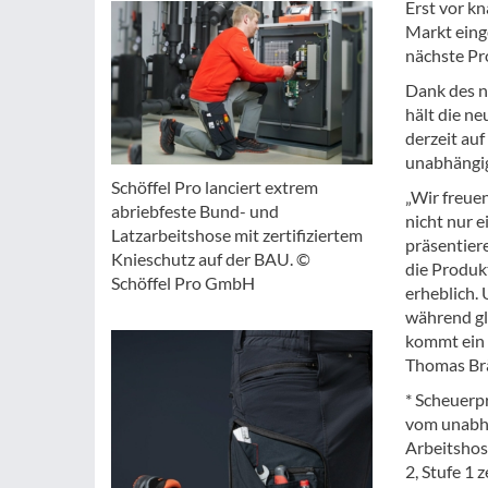
Erst vor k
Markt eing
nächste Pr
Dank des n
hält die ne
derzeit au
unabhängig
Schöffel Pro lanciert extrem
„Wir freue
abriebfeste Bund- und
nicht nur 
Latzarbeitshose mit zertifiziertem
präsentier
Knieschutz auf der BAU. ©
die Produk
Schöffel Pro GmbH
erheblich.
während gl
kommt ein 
Thomas Brä
* Scheuerp
vom unabhä
Arbeitshos
2, Stufe 1 