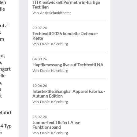
den
TITK entwickelt Permethrin-haltige
Textilien
die
Von Antje Schmidtpeter
hutz“
20.07.26
s
Techtextil 2026 bündelte Defence-
Kette
om
Von Daniel Keienburg
pt,
04.08.26
,
Haptikmessung live auf Techtextil NA
ngert
Von Daniel Keienburg
lle
,
10.06.26
u
Intertextile Shanghai Apparel Fabrics -
t
Autumn Edition
Von Daniel Keienburg
eführt
28.07.26
Jumbo-Textil liefert Alea-
04 Typ
Funktionsband
er
Von Daniel Keienburg