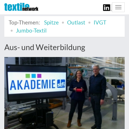
Togg
navi
Top-Themen:
Spitze
Outlast
IVGT
Jumbo-Textil
Aus- und Weiterbildung