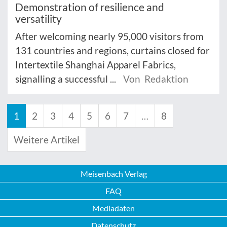
Demonstration of resilience and
versatility
After welcoming nearly 95,000 visitors from
131 countries and regions, curtains closed for
Intertextile Shanghai Apparel Fabrics,
signalling a successful ...
Von Redaktion
1
2
3
4
5
6
7
…
8
Weitere Artikel
Meisenbach Verlag
FAQ
Mediadaten
Datenschutz