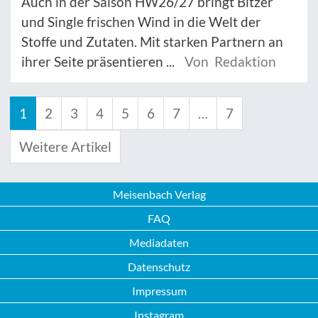
Auch in der Saison HW26/27 bringt Bitzer
und Single frischen Wind in die Welt der
Stoffe und Zutaten. Mit starken Partnern an
ihrer Seite präsentieren ...
Von Redaktion
1
2
3
4
5
6
7
…
7
Weitere Artikel
Meisenbach Verlag
FAQ
Mediadaten
Datenschutz
Impressum
Instagram