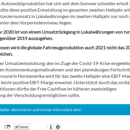
e Automobilproduktion hat sich seit dem Sommer schneller erholt 
Sollte diese positive Entwicklung im gesamten zweiten Halbjahr an
 Konzernumsatz in Lokalwährungen im zweiten Halbjahr nur noch 
unter dem Vorperiodenniveau liegen.
hr 2020 ist von einem Umsatzrückgang in Lokalwährungen von ru
genüber 2019 auszugehen.
osen wird die globale Fahrzeugproduktion auch 2021 nicht das 2
eichen.
der Umsatzentwicklung, den im Zuge der Covid-19-Krise eingeleit
en Kostensenkungsmaßnahmen und den planmässigen Fortschrit
round in Nordamerika wird für das zweite Halbjahr eine EBIT-Ma
leicht positive EBIT-Marge erwartet. Unterstützt durch das strikt
ionen dürfte der Free Cashflow im höheren zweistelligen
ung der Verschuldung ermöglichen sollte.
letter abonnieren und immer informiert sein!