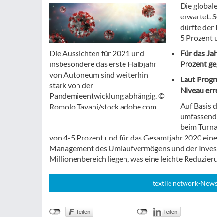
Die global
erwartet. 
dürfte der
5 Prozent 
Für das Ja
Die Aussichten für 2021 und
Prozent ge
insbesondere das erste Halbjahr
von Autoneum sind weiterhin
Laut Progn
stark von der
Niveau err
Pandemieentwicklung abhängig. ©
Auf Basis 
Romolo Tavani/stock.adobe.com
umfassend
beim Turna
von 4-5 Prozent und für das Gesamtjahr 2020 eine 
Management des Umlaufvermögens und der Investit
Millionenbereich liegen, was eine leichte Reduzier
textile network-News