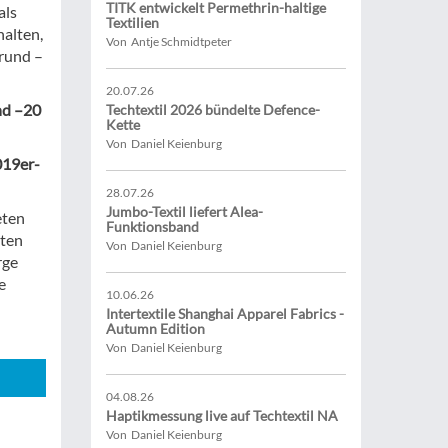
TITK entwickelt Permethrin-haltige
als
Textilien
halten,
Von Antje Schmidtpeter
rund –
20.07.26
nd –20
Techtextil 2026 bündelte Defence-
Kette
Von Daniel Keienburg
019er-
28.07.26
Jumbo-Textil liefert Alea-
eten
Funktionsband
ten
Von Daniel Keienburg
rge
e
10.06.26
Intertextile Shanghai Apparel Fabrics -
Autumn Edition
Von Daniel Keienburg
04.08.26
Haptikmessung live auf Techtextil NA
Von Daniel Keienburg