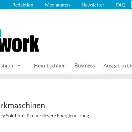
e
Redaktion
Mediadaten
Newsletter
FAQ
ashion
Heimtextilien
Business
Ausgaben Di
Wirkmaschinen
cy Solution“ für eine clevere Energienutzung.