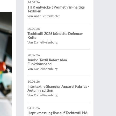
24.07.26
TITK entwickelt Permethrin-haltige
Textilien
Von Antje Schmidtpeter
20.07.26
Techtextil 2026 bündelte Defence-
Kette
Von Daniel Keienburg
28.07.26
Jumbo-Textil liefert Alea-
Funktionsband
Von Daniel Keienburg
10.06.26
Intertextile Shanghai Apparel Fabrics -
Autumn Edition
Von Daniel Keienburg
04.08.26
Haptikmessung live auf Techtextil NA