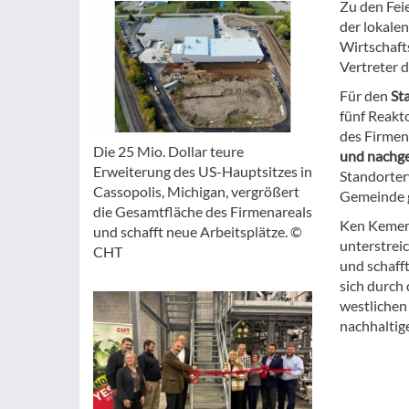
Zu den Fei
der lokale
Wirtschaft
Vertreter 
Für den
St
fünf Reakt
des Firmen
Die 25 Mio. Dollar teure
und nachge
Erweiterung des US-Hauptsitzes in
Standorte
Cassopolis, Michigan, vergrößert
Gemeinde g
die Gesamtfläche des Firmenareals
Ken Kemere
und schafft neue Arbeitsplätze. ©
unterstrei
CHT
und schaff
sich durch 
westlichen
nachhaltig