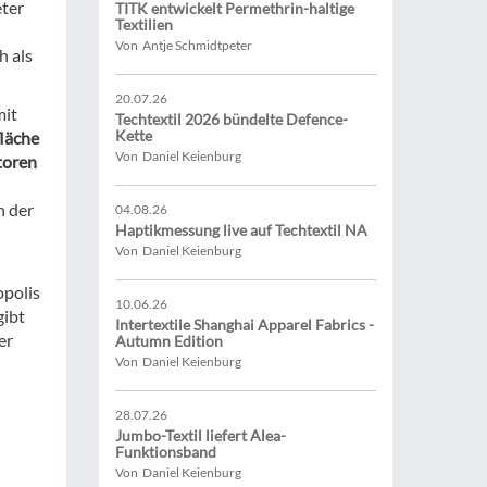
eter
TITK entwickelt Permethrin-haltige
Textilien
Von Antje Schmidtpeter
h als
20.07.26
mit
Techtextil 2026 bündelte Defence-
Kette
läche
Von Daniel Keienburg
toren
n der
04.08.26
Haptikmessung live auf Techtextil NA
Von Daniel Keienburg
opolis
10.06.26
gibt
Intertextile Shanghai Apparel Fabrics -
er
Autumn Edition
Von Daniel Keienburg
28.07.26
Jumbo-Textil liefert Alea-
Funktionsband
Von Daniel Keienburg