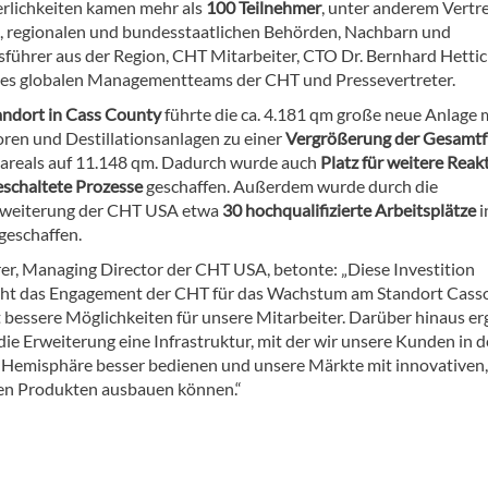
erlichkeiten kamen mehr als
100 Teilnehmer
, unter anderem Vertr
n, regionalen und bundesstaatlichen Behörden, Nachbarn und
sführer aus der Region, CHT Mitarbeiter, CTO Dr. Bernhard Hettic
des globalen Managementteams der CHT und Pressevertreter.
andort in Cass County
führte die ca. 4.181 qm große neue Anlage 
oren und Destillationsanlagen zu einer
Vergrößerung der Gesamtf
areals auf 11.148 qm. Dadurch wurde auch
Platz für weitere Reak
schaltete Prozesse
geschaffen. Außerdem wurde durch die
rweiterung der CHT USA etwa
30 hochqualifizierte Arbeitsplätze
i
eschaffen.
r, Managing Director der CHT USA, betonte: „Diese Investition
cht das Engagement der CHT für das Wachstum am Standort Cass
t bessere Möglichkeiten für unsere Mitarbeiter. Darüber hinaus er
die Erweiterung eine Infrastruktur, mit der wir unsere Kunden in d
 Hemisphäre besser bedienen und unsere Märkte mit innovativen,
en Produkten ausbauen können.“