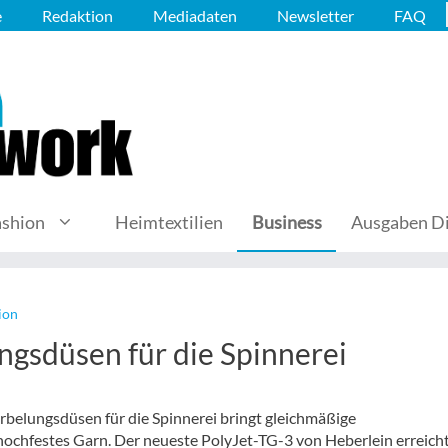
e
Redaktion
Mediadaten
Newsletter
FAQ
ashion
Heimtextilien
Business
Ausgaben Di
ion
ngsdüsen für die Spinnerei
belungsdüsen für die Spinnerei bringt gleichmäßige
hochfestes Garn. Der neueste PolyJet-TG-3 von Heberlein erreich