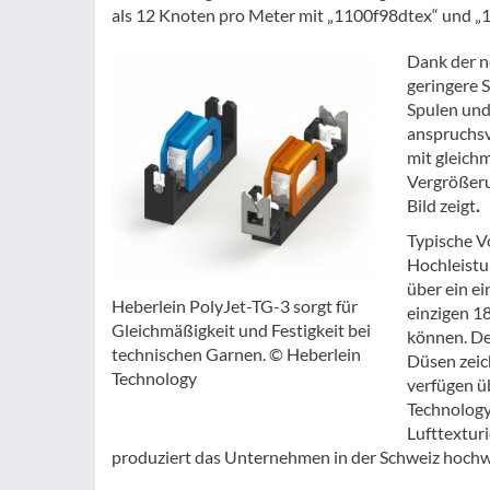
als 12 Knoten pro Meter mit „1100f98dtex“ und „
Dank der n
geringere 
Spulen und
anspruchsv
mit gleichm
Vergrößeru
Bild zeigt
.
Typische V
Hochleistu
über ein e
Heberlein PolyJet-TG-3 sorgt für
einzigen 1
Gleichmäßigkeit und Festigkeit bei
können. Der
technischen Garnen. © Heberlein
Düsen zeic
Technology
verfügen ü
Technology
Lufttextur
produziert das Unternehmen in der Schweiz hochwe