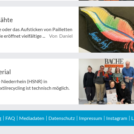
Nähte
 oder das Aufsticken von Pailletten
eröffnet vielfältige ...
Von Daniel
rial
 Niederrhein (HSNR) in
ilrecycling ist technisch möglich.
g
FAQ
Mediadaten
Datenschutz
Impressum
Instagram
L