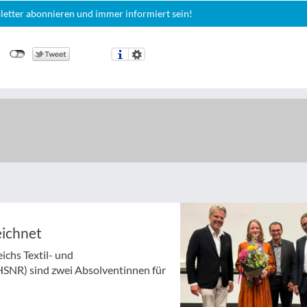
letter abonnieren und immer informiert sein!
eichnet
chs Textil- und
HSNR) sind zwei Absolventinnen für