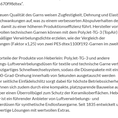
1670f98dtex“.
euen Qualität des Garns weisen Zugfestigkeit, Dehnung und Elasti
Schwankungen auf, was zu einem verbesserten Abspulverhalten de
 damit zu einer höheren Produktionseffizienz führt. Hersteller vo
ollen technischen Garnen können mit dem PolyJet-TG-3 (TopAir)
äßiger Verwirbelungsdichte erzielen, wie der Vergleich der
ngen (Faktor x1,25) von zwei PES dtex1100f192-Garnen im zwei
orteile der Produkte von Heberlein: PolyJet-TG-3 und andere
ngs-Luftverwirbelungsdüsen für textile und technische Garne ve
inzigartiges Schnellwechselsystem, sodass die Düsenpakete mit ei
80-Grad-Drehung innerhalb von Sekunden ausgetauscht werden
 seitliche Einfädelschlitz sorgt dabei für höchste Betriebssicherhe
hnen sich zudem durch eine kompakte, platzsparende Bauweise a
ber einen Überrollbügel zum Schutz der Keramikoberflächen. Heb
 ist ein führender Anbieter von Luftverwirbelungs- und
ierdüsen für synthetische Endlosfasergarne. Seit 1835 entwickelt 
rtige Lösungen mit wertvollen Extras.