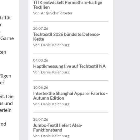
TITK entwickelt Permethrin-haltige
Textilien
Von Antje Schmidtpeter
zität
r
20.07.26
n
Techtextil 2026 bündelte Defence-
 Garne
Kette
Von Daniel Keienburg
ten
04.08.26
Haptikmessung live auf Techtextil NA
Von Daniel Keienburg
rfügen
ner
10.06.26
Intertextile Shanghai Apparel Fabrics -
it. Die
Autumn Edition
us und
Von Daniel Keienburg
erlein
28.07.26
und
Jumbo-Textil liefert Alea-
Funktionsband
Von Daniel Keienburg