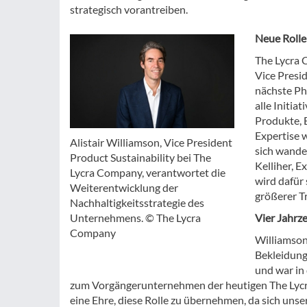
strategisch vorantreiben.
Neue Rolle
The Lycra 
Vice Presid
nächste Ph
alle Initia
Produkte, 
Expertise 
Alistair Williamson, Vice President
sich wande
Product Sustainability bei The
Kelliher, E
Lycra Company, verantwortet die
wird dafür
Weiterentwicklung der
größerer T
Nachhaltigkeitsstrategie des
Vier Jahrz
Unternehmens. © The Lycra
Company
Williamson
Bekleidung
und war in
zum Vorgängerunternehmen der heutigen The Lycra 
eine Ehre, diese Rolle zu übernehmen, da sich uns