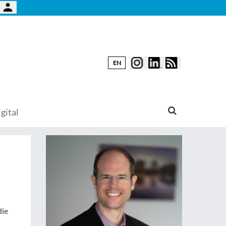
EN
gital
die