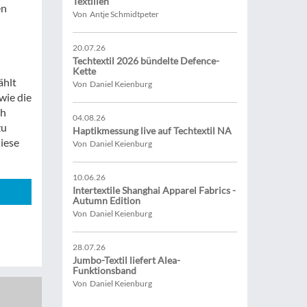
Textilien
en
Von Antje Schmidtpeter
20.07.26
Techtextil 2026 bündelte Defence-
Kette
ählt
Von Daniel Keienburg
wie die
ch
04.08.26
zu
Haptikmessung live auf Techtextil NA
diese
Von Daniel Keienburg
10.06.26
Intertextile Shanghai Apparel Fabrics -
Autumn Edition
Von Daniel Keienburg
28.07.26
Jumbo-Textil liefert Alea-
Funktionsband
Von Daniel Keienburg