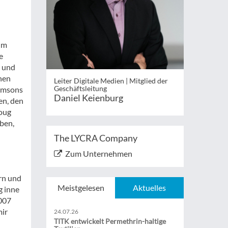
um
e
n und
chen
Leiter Digitale Medien | Mitglied der
Geschäftsleitung
iamsons
Daniel Keienburg
en, den
oug
aben,
The LYCRA Company
Zum Unternehmen
ern und
Meistgelesen
Aktuelles
g inne
2007
mir
24.07.26
TITK entwickelt Permethrin-haltige