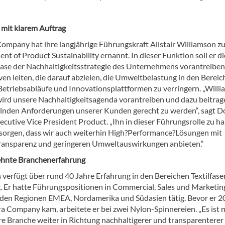
 mit klarem Auftrag
Company hat ihre langjährige Führungskraft Alistair Williamson z
ent of Product Sustainability ernannt. In dieser Funktion soll er di
ase der Nachhaltigkeitsstrategie des Unternehmens vorantreibe
tiven leiten, die darauf abzielen, die Umweltbelastung in den Berei
Betriebsabläufe und Innovationsplattformen zu verringern. „Will
wird unsere Nachhaltigkeitsagenda vorantreiben und dazu beitrag
lnden Anforderungen unserer Kunden gerecht zu werden“, sagt D
xecutive Vice President Product. „Ihn in dieser Führungsrolle zu h
 sorgen, dass wir auch weiterhin High?Performance?Lösungen mit
ransparenz und geringeren Umweltauswirkungen anbieten.“
ehnte Branchenerfahrung
 verfügt über rund 40 Jahre Erfahrung in den Bereichen Textilfas
. Er hatte Führungspositionen in Commercial, Sales und Marketin
 den Regionen EMEA, Nordamerika und Südasien tätig. Bevor er 
Company kam, arbeitete er bei zwei Nylon-Spinnereien. „Es ist 
ere Branche weiter in Richtung nachhaltigerer und transparenterer