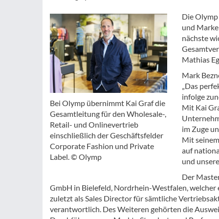
Die Olymp 
und Marken
nächste wic
Gesamtvert
Mathias Eg
Mark Bezne
„Das perfe
infolge zu
Bei Olymp übernimmt Kai Graf die
Mit Kai Gr
Gesamtleitung für den Wholesale-,
Unternehme
Retail- und Onlinevertrieb
im Zuge un
einschließlich der Geschäftsfelder
Mit seinem
Corporate Fashion und Private
auf nation
Label. © Olymp
und unsere
Der Master
GmbH in Bielefeld, Nordrhein-Westfalen, welcher 
zuletzt als Sales Director für sämtliche Vertriebs
verantwortlich. Des Weiteren gehörten die Auswe