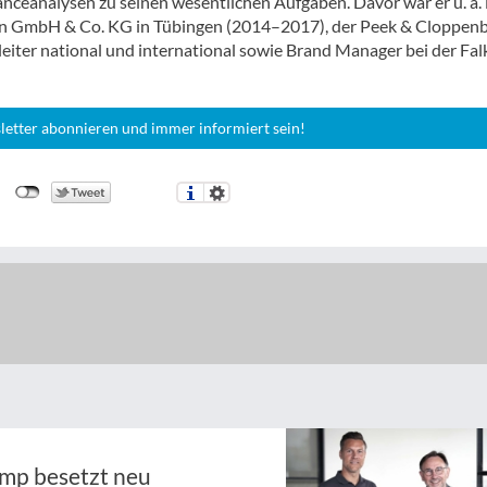
ceanalysen zu seinen wesentlichen Aufgaben. Davor war er u. a. 
ion GmbH & Co. KG in Tübingen (2014–2017), der Peek & Cloppen
eiter national und international sowie Brand Manager bei der Fal
letter abonnieren und immer informiert sein!
ymp besetzt neu