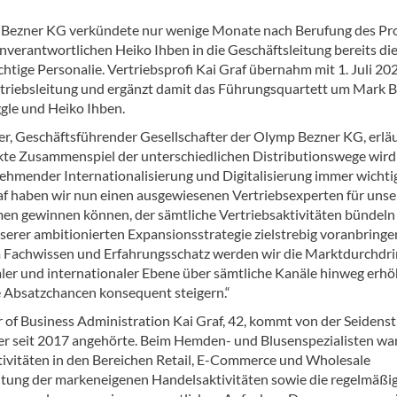
Bezner KG verkündete nur wenige Monate nach Berufung des Pr
verantwortlichen Heiko Ihben in die Geschäftsleitung bereits di
htige Personalie. Vertriebsprofi Kai Graf übernahm mit 1. Juli 20
riebsleitung und ergänzt damit das Führungsquartett um Mark B
gle und Heiko Ihben.
r, Geschäftsführender Gesellschafter der Olymp Bezner KG, erläu
kte Zusammenspiel der unterschiedlichen Distributionswege wird
nehmender Internationalisierung und Digitalisierung immer wichtig
af haben wir nun einen ausgewiesenen Vertriebsexperten für unse
n gewinnen können, der sämtliche Vertriebsaktivitäten bündeln
serer ambitionierten Expansionsstrategie zielstrebig voranbringe
 Fachwissen und Erfahrungsschatz werden wir die Marktdurchdr
aler und internationaler Ebene über sämtliche Kanäle hinweg erh
 Absatzchancen konsequent steigern.“
 of Business Administration Kai Graf, 42, kommt von der Seidenst
er seit 2017 angehörte. Beim Hemden- und Blusenspezialisten war
aktivitäten in den Bereichen Retail, E-Commerce und Wholesale
itung der markeneigenen Handelsaktivitäten sowie die regelmäßi