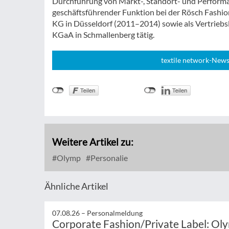
Durchführung von Markt-, Standort- und Performan
geschäftsführender Funktion bei der Rösch Fash
KG in Düsseldorf (2011–2014) sowie als Vertriebsl
KGaA in Schmallenberg tätig.
textile network-News
Weitere Artikel zu:
Olymp
Personalie
Ähnliche Artikel
07.08.26 –
Personalmeldung
Corporate Fashion/Private Label: Ol