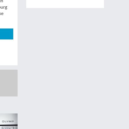
in
burg
ke