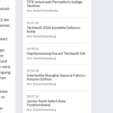
TITK entwickelt Permethrin-haltige
Textilien
odukt-
Von Antje Schmidtpeter
e
22 die
20.07.26
ezner,
Techtextil 2026 bündelte Defence-
Kette
Von Daniel Keienburg
tert:
04.08.26
er.
Haptikmessung live auf Techtextil NA
re
Von Daniel Keienburg
 und
n wird.
10.06.26
ingung
Intertextile Shanghai Apparel Fabrics -
öhen
Autumn Edition
Von Daniel Keienburg
icker
 er
28.07.26
Jumbo-Textil liefert Alea-
Funktionsband
ge
Von Daniel Keienburg