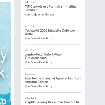
24.07.26
TITK entwickelt Permethrin-haltige
Textilien
Von Antje Schmidtpeter
20.07.26
Techtextil 2026 bündelte Defence-
Kette
Von Daniel Keienburg
28.07.26
Jumbo-Textil liefert Alea-
Funktionsband
Von Daniel Keienburg
10.06.26
Intertextile Shanghai Apparel Fabrics -
Autumn Edition
Von Daniel Keienburg
04.08.26
Haptikmessung live auf Techtextil NA