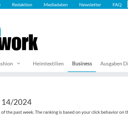
e
Redaktion
Mediadaten
Newsletter
FAQ
ashion
Heimtextilien
Business
Ausgaben Di
k 14/2024
s of the past week. The ranking is based on your click behavior on t