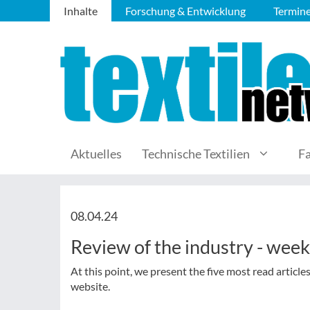
Inhalte
Forschung & Entwicklung
Termin
Aktuelles
Technische Textilien
F
08.04.24
Review of the industry - wee
At this point, we present the five most read article
website.