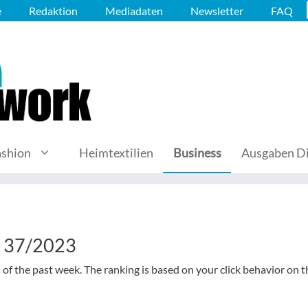
e
Redaktion
Mediadaten
Newsletter
FAQ
ashion
Heimtextilien
Business
Ausgaben Di
k 37/2023
s of the past week. The ranking is based on your click behavior on t