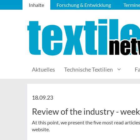
Inhalte
Forschung & Entwicklung
Termin
Aktuelles
Technische Textilien
F
18.09.23
Review of the industry - wee
At this point, we present the five most read article
website.