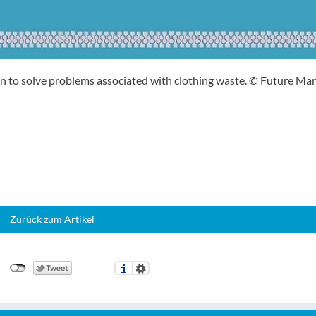
on to solve problems associated with clothing waste. © Future Ma
Zurück zum Artikel