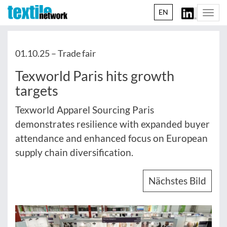
EN
Togg
navi
01.10.25 –
Trade fair
Texworld Paris hits growth
targets
Texworld Apparel Sourcing Paris
demonstrates resilience with expanded buyer
attendance and enhanced focus on European
supply chain diversification.
Nächstes Bild