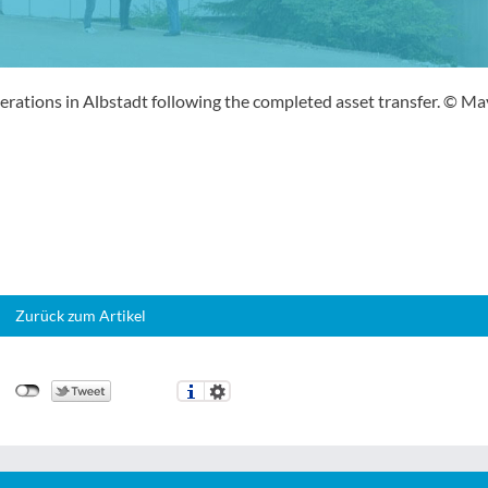
operations in Albstadt following the completed asset transfer. © M
Zurück zum Artikel