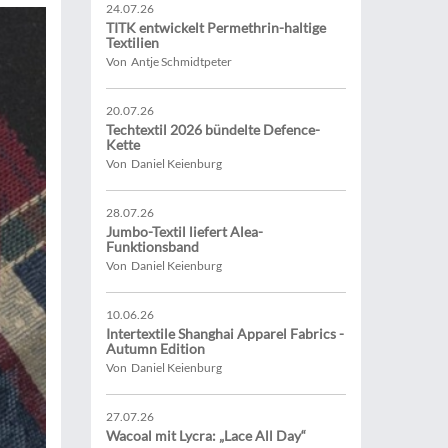
24.07.26
TITK entwickelt Permethrin-haltige
Textilien
Von Antje Schmidtpeter
20.07.26
Techtextil 2026 bündelte Defence-
Kette
Von Daniel Keienburg
28.07.26
Jumbo-Textil liefert Alea-
Funktionsband
Von Daniel Keienburg
10.06.26
Intertextile Shanghai Apparel Fabrics -
Autumn Edition
Von Daniel Keienburg
27.07.26
Wacoal mit Lycra: „Lace All Day“