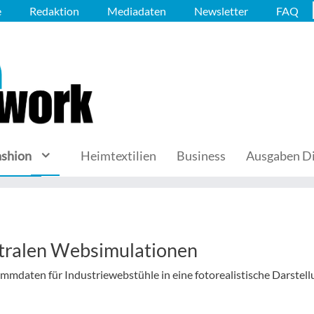
e
Redaktion
Mediadaten
Newsletter
FAQ
ashion
Heimtextilien
Business
Ausgaben Di
ktralen Websimulationen
mmdaten für Industriewebstühle in eine fotorealistische Darstell