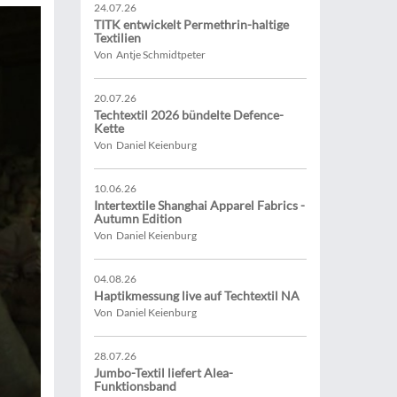
24.07.26
TITK entwickelt Permethrin-haltige
Textilien
Von Antje Schmidtpeter
20.07.26
Techtextil 2026 bündelte Defence-
Kette
Von Daniel Keienburg
10.06.26
Intertextile Shanghai Apparel Fabrics -
Autumn Edition
Von Daniel Keienburg
04.08.26
Haptikmessung live auf Techtextil NA
Von Daniel Keienburg
28.07.26
Jumbo-Textil liefert Alea-
Funktionsband