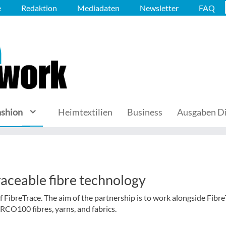
e
Redaktion
Mediadaten
Newsletter
FAQ
ashion
Heimtextilien
Business
Ausgaben Di
traceable fibre technology
of FibreTrace. The aim of the partnership is to work alongside Fibr
s RCO100 fibres, yarns, and fabrics.