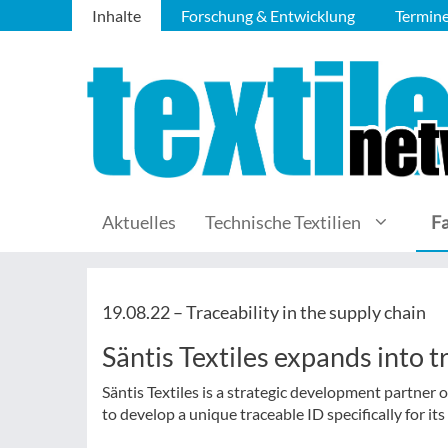
Inhalte
Forschung & Entwicklung
Termin
Aktuelles
Technische Textilien
F
19.08.22 –
Traceability in the supply chain
Säntis Textiles expands into 
Säntis Textiles is a strategic development partner 
to develop a unique traceable ID specifically for it