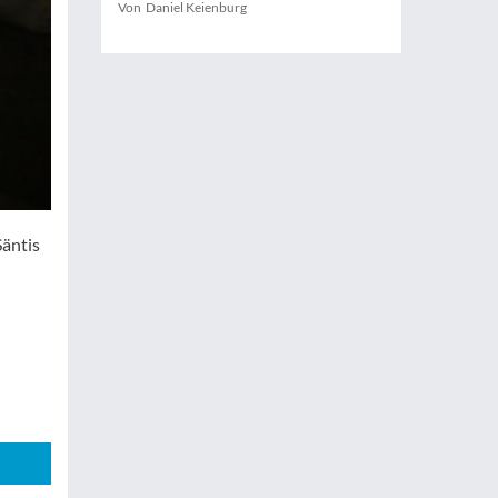
Von Daniel Keienburg
Säntis