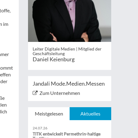
offe,
n im
Leiter Digitale Medien | Mitglied der
Geschäftsleitung
ammer
Daniel Keienburg
nkommt
effen
 der
Jandali Mode.Medien.Messen
Zum Unternehmen
oße
klen
lich
Meistgelesen
Aktuelles
24.07.26
TITK entwickelt Permethrin-haltige