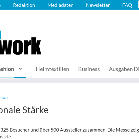
e
Redaktion
Mediadaten
Newsletter
FAQ
ashion
Heimtextilien
Business
Ausgaben Di
sion
ionale Stärke
9.325 Besucher und über 500 Aussteller zusammen. Die Messe zeig
strie.