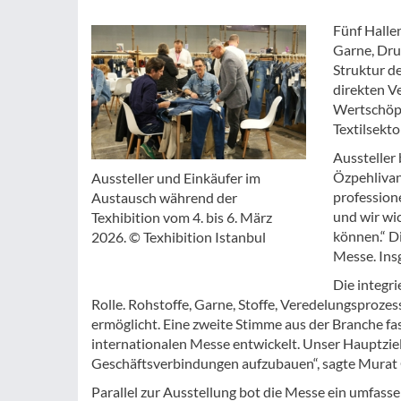
Fünf Halle
Garne, Druc
Struktur de
direkten Ve
Wertschöpf
Textilsekt
Aussteller
Özpehlivan
Aussteller und Einkäufer im
profession
Austausch während der
und wir wi
Texhibition vom 4. bis 6. März
können.“ D
2026. © Texhibition Istanbul
Messe. Ins
Die integri
Rolle. Rohstoffe, Garne, Stoffe, Veredelungsprozes
ermöglicht. Eine zweite Stimme aus der Branche fas
internationalen Messe entwickelt. Unser Hauptziel 
Geschäftsverbindungen aufzubauen“, sagte Murat 
Parallel zur Ausstellung bot die Messe ein umfa