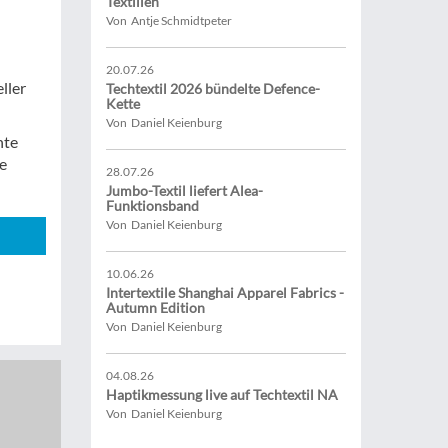
Textilien
Von Antje Schmidtpeter
20.07.26
ller
Techtextil 2026 bündelte Defence-
Kette
Von Daniel Keienburg
hte
e
28.07.26
Jumbo-Textil liefert Alea-
Funktionsband
Von Daniel Keienburg
10.06.26
Intertextile Shanghai Apparel Fabrics -
Autumn Edition
Von Daniel Keienburg
04.08.26
Haptikmessung live auf Techtextil NA
Von Daniel Keienburg