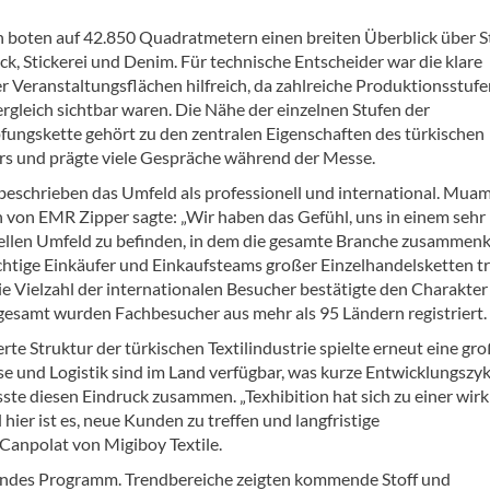
n boten auf 42.850 Quadratmetern einen breiten Überblick über St
k, Stickerei und Denim. Für technische Entscheider war die klare
r Veranstaltungsflächen hilfreich, da zahlreiche Produktionsstufe
rgleich sichtbar waren. Die Nähe der einzelnen Stufen der
ungskette gehört zu den zentralen Eigenschaften des türkischen
ors und prägte viele Gespräche während der Messe.
 beschrieben das Umfeld als professionell und international. Mu
 von EMR Zipper sagte: „Wir haben das Gefühl, uns in einem sehr
ellen Umfeld zu befinden, in dem die gesamte Branche zusamme
chtige Einkäufer und Einkaufsteams großer Einzelhandelsketten tr
ie Vielzahl der internationalen Besucher bestätigte den Charakter
gesamt wurden Fachbesucher aus mehr als 95 Ländern registriert.
erte Struktur der türkischen Textilindustrie spielte erneut eine gr
se und Logistik sind im Land verfügbar, was kurze Entwicklungszy
ste diesen Eindruck zusammen. „Texhibition hat sich zu einer wirk
hier ist es, neue Kunden zu treffen und langfristige
Canpolat von Migiboy Textile.
ssendes Programm. Trendbereiche zeigten kommende Stoff und