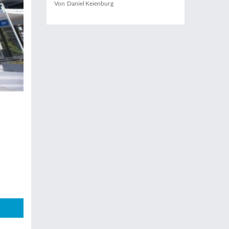
Von Daniel Keienburg
l