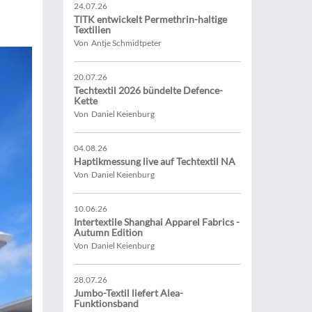
24.07.26
TITK entwickelt Permethrin-haltige
Textilien
Von Antje Schmidtpeter
20.07.26
Techtextil 2026 bündelte Defence-
Kette
Von Daniel Keienburg
04.08.26
Haptikmessung live auf Techtextil NA
Von Daniel Keienburg
10.06.26
Intertextile Shanghai Apparel Fabrics -
Autumn Edition
Von Daniel Keienburg
28.07.26
Jumbo-Textil liefert Alea-
Funktionsband