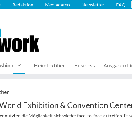
e
Redaktion
Mediadaten
Newsletter
FAQ
ashion
Heimtextilien
Business
Ausgaben Di
cher
World Exhibition & Convention Cente
 nutzten die Möglichkeit sich wieder face-to-face zu treffen. Es w