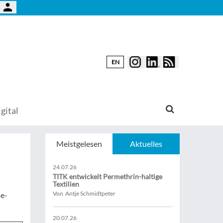
EN
gital
Meistgelesen
Aktuelles
24.07.26
TITK entwickelt Permethrin-haltige
Textilien
Von Antje Schmidtpeter
se-
20.07.26