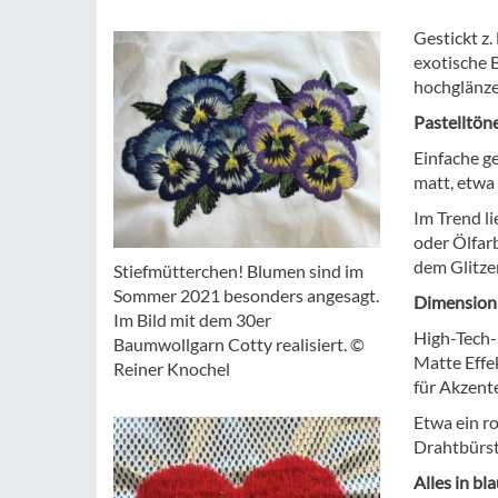
Gestickt z
exotische B
hochglänze
Pastelltön
Einfache g
matt, etwa
Im Trend li
oder Ölfarb
dem Glitze
Stiefmütterchen! Blumen sind im
Sommer 2021 besonders angesagt.
Dimension 
Im Bild mit dem 30er
High-Tech-
Baumwollgarn Cotty realisiert. ©
Matte Effe
Reiner Knochel
für Akzent
Etwa ein ro
Drahtbürst
Alles in bla