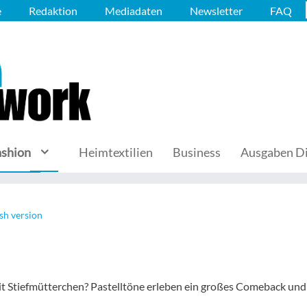
e
Redaktion
Mediadaten
Newsletter
FAQ
ashion
Heimtextilien
Business
Ausgaben Di
sh version
it Stiefmütterchen? Pastelltöne erleben ein großes Comeback und 