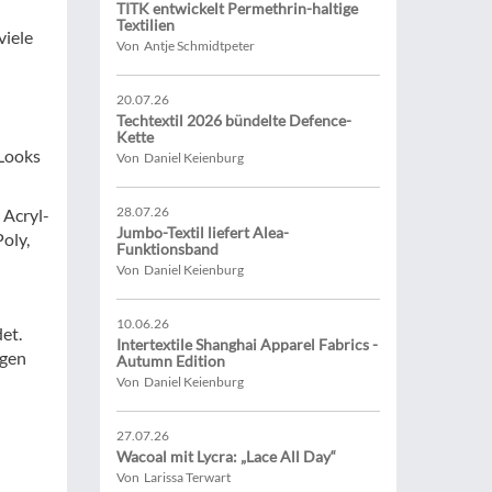
TITK entwickelt Permethrin-haltige
Textilien
viele
Von Antje Schmidtpeter
20.07.26
Techtextil 2026 bündelte Defence-
Kette
 Looks
Von Daniel Keienburg
28.07.26
 Acryl-
Jumbo-Textil liefert Alea-
oly,
Funktionsband
Von Daniel Keienburg
10.06.26
et.
Intertextile Shanghai Apparel Fabrics -
rgen
Autumn Edition
Von Daniel Keienburg
27.07.26
Wacoal mit Lycra: „Lace All Day“
Von Larissa Terwart