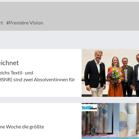
rt
Premiére Vision
eichnet
chs Textil- und
HSNR) sind zwei Absolventinnen für
gene Woche die größte