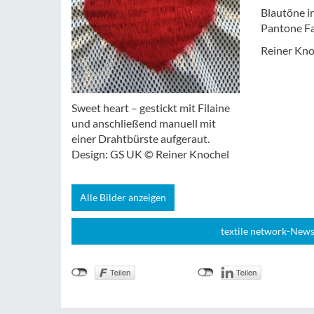
Blautöne in
Pantone Fa
Reiner Kno
Sweet heart – gestickt mit Filaine
und anschließend manuell mit
einer Drahtbürste aufgeraut.
Design: GS UK © Reiner Knochel
Alle Bilder anzeigen
textile network-News