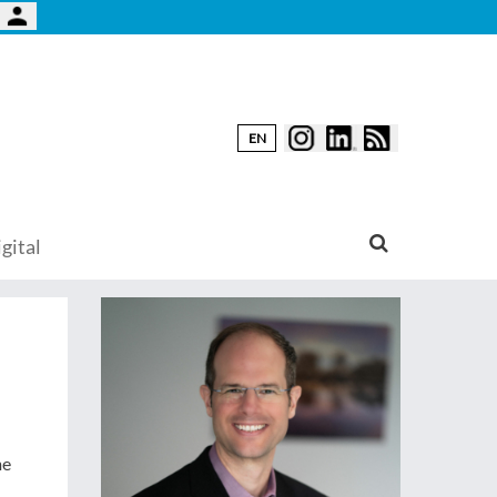
EN
gital
me