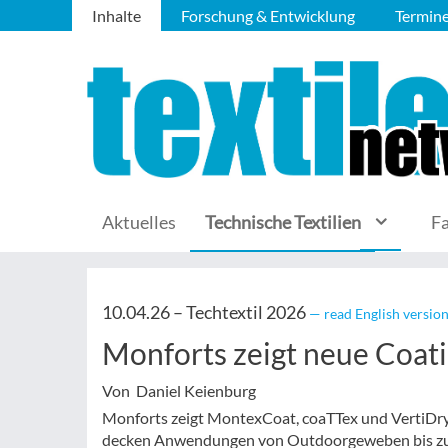
Inhalte
Forschung & Entwicklung
Termin
Aktuelles
Technische Textilien
F
10.04.26 –
Techtextil 2026
— read English versio
Monforts zeigt neue Coat
Von Daniel Keienburg
Monforts zeigt MontexCoat, coaTTex und VertiDry 
decken Anwendungen von Outdoorgeweben bis zu I