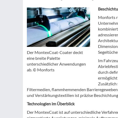
Beschichtu
Monforts r
Unternehme
kombiniert 
adressiere
Architektu
Dimensions
Segeltüche
Der MontexCoat-Coater deckt
eine breite Palette
Im Fahrzeu
unterschiedlicher Anwendungen
Abriebfesti
ab. © Monforts
durch defi
ermöglicht
Zusätzlich 
Filtermedien, flammhemmenden Barrieregeweben o
und Verstärkungstextilien ist präzise Beschichtun
Technologien im Überblick
Der MontexCoat ist auf unterschiedliche Verfahre
pigmentierte Ausrüstungen, minimale Auftragsme