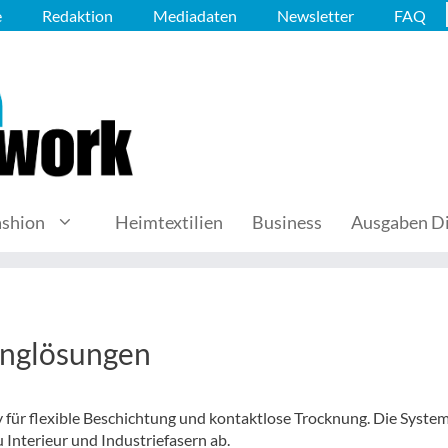
e
Redaktion
Mediadaten
Newsletter
FAQ
ashion
Heimtextilien
Business
Ausgaben Di
n
inglösungen
für flexible Beschichtung und kontaktlose Trocknung. Die Syste
nterieur und Industriefasern ab.