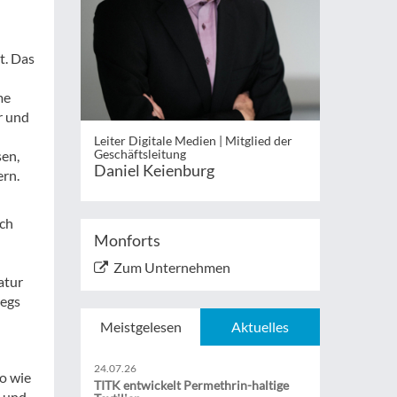
t. Das
me
r und
Leiter Digitale Medien | Mitglied der
Geschäftsleitung
sen,
Daniel Keienburg
ern.
ich
Monforts
Zum Unternehmen
atur
regs
Meistgelesen
Aktuelles
24.07.26
o wie
TITK entwickelt Permethrin-haltige
- und