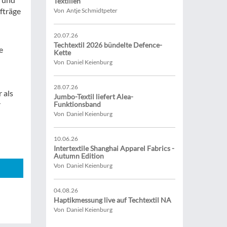
Textilien
fträge
Von Antje Schmidtpeter
20.07.26
Techtextil 2026 bündelte Defence-
e
Kette
Von Daniel Keienburg
28.07.26
 als
Jumbo-Textil liefert Alea-
r
Funktionsband
Von Daniel Keienburg
10.06.26
Intertextile Shanghai Apparel Fabrics -
Autumn Edition
Von Daniel Keienburg
04.08.26
Haptikmessung live auf Techtextil NA
Von Daniel Keienburg