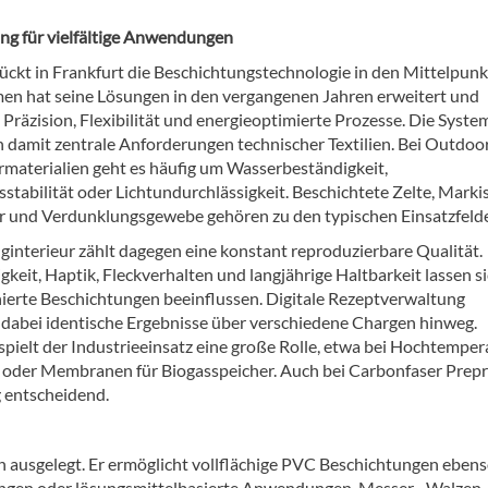
ng für vielfältige Anwendungen
ückt in Frankfurt die Beschichtungstechnologie in den Mittelpunk
n hat seine Lösungen in den vergangenen Jahren erweitert und
Präzision, Flexibilität und energieoptimierte Prozesse. Die Syste
n damit zentrale Anforderungen technischer Textilien. Bei Outdoo
rmaterialien geht es häufig um Wasserbeständigkeit,
stabilität oder Lichtundurchlässigkeit. Beschichtete Zelte, Marki
r und Verdunklungsgewebe gehören zu den typischen Einsatzfeld
ginterieur zählt dagegen eine konstant reproduzierbare Qualität.
gkeit, Haptik, Fleckverhalten und langjährige Haltbarkeit lassen s
nierte Beschichtungen beeinflussen. Digitale Rezeptverwaltung
 dabei identische Ergebnisse über verschiedene Chargen hinweg.
spielt der Industrieeinsatz eine große Rolle, etwa bei Hochtemper
der Membranen für Biogasspeicher. Auch bei Carbonfaser Prep
g entscheidend.
n ausgelegt. Er ermöglicht vollflächige PVC Beschichtungen ebens
ngen oder lösungsmittelbasierte Anwendungen. Messer-, Walzen