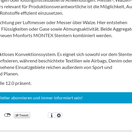
s relevant für Produktionsverantwortliche ist die Möglichkeit, Au
Rohstoffe effizient einzusetzen.
hichtung per Luftmesser oder Messer über Walze. Hier entstehen
n Flüssigkeiten oder Gase sowie Atmungsaktivität. Beide Aggregat
it neuen Monforts MONTEX Stentern kombiniert werden.
ktloses Konvektionssystem. Es eignet sich sowohl vor dem Stenter
rfixieren, während beschichtete Textilien wie Airbags, Denim ode
esehene Einsatzgebiete reichen außerdem von Sport und
nd Planen.
le 12.0 präsent.
letter abonnieren und immer informiert sein!