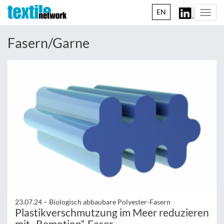
EN
Togg
navi
Fasern/Garne
23.07.24 –
Biologisch abbaubare Polyester-Fasern
Plastikverschmutzung im Meer reduzieren
mit „Remotion“-Faser