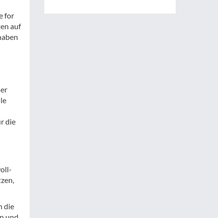
e for
ten auf
 haben
ser
le
r die
oll-
tzen,
n die
en und