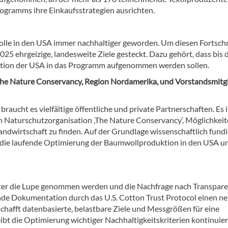
gramms ihre Einkaufsstrategien ausrichten.
olle in den USA immer nachhaltiger geworden. Um diesen Fortschr
025 ehrgeizige, landesweite Ziele gesteckt. Dazu gehört, dass bis 
ktion der USA in das Programm aufgenommen werden sollen.
, The Nature Conservancy, Region Nordamerika, und Vorstandsmitg
aucht es vielfältige öffentliche und private Partnerschaften. Es i
en Naturschutzorganisation ‚The Nature Conservancy‘, Möglichkeit
dwirtschaft zu finden. Auf der Grundlage wissenschaftlich fundi
für die laufende Optimierung der Baumwollproduktion in den USA u
 unter die Lupe genommen werden und die Nachfrage nach Transpar
ende Dokumentation durch das U.S. Cotton Trust Protocol einen n
chafft datenbasierte, belastbare Ziele und Messgrößen für eine
t die Optimierung wichtiger Nachhaltigkeitskriterien kontinuier