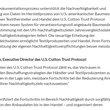
okumentationsprozess unterstützt die Nachverfolgbarkeit und
 von Daten im Herstellprozess von U.S.-amerikanischer Baumwol
nen Textilhersteller und Handel dem U.S. Cotton Trust Protocol
 einem neuen System für verantwortungsvoll angebaute Baumwolle
stimmung mit den UN-Nachhaltigkeitszielen Jahresvergleichsdate
altigkeitskategorien liefert. Die neuartige Erhebung der
leichsdaten ermöglicht Textilproduzenten und Handel, ihren Forts
etzung der eigenen Nachhaltigkeitsverpflichtungen besser messb
, Executive Director des U.S. Cotton Trust Protocol:
len des U.S. Cotton Trust Protocol zählt es, das Vertrauen in
den Beschaffungsstrategien der Händler und Textilproduzenten z
in der Lage sein, messbare Fortschritte bei der Reduzierung ihr
hrer Nachhaltigkeitsziele nachzuweisen.“
iziert die Fortschritte im Bereich Nachhaltigkeit durch sorgfälti
von den Anbaudaten bis in den Handel – und organisiert deren