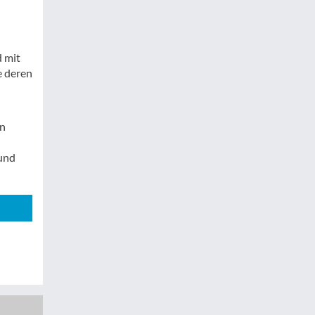
d mit
e deren
on
 und