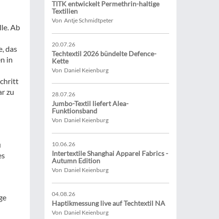
TITK entwickelt Permethrin-haltige
Textilien
Von Antje Schmidtpeter
le. Ab
20.07.26
, das
Techtextil 2026 bündelte Defence-
n in
Kette
Von Daniel Keienburg
chritt
ar zu
28.07.26
Jumbo-Textil liefert Alea-
Funktionsband
Von Daniel Keienburg
u
10.06.26
Intertextile Shanghai Apparel Fabrics -
es
Autumn Edition
Von Daniel Keienburg
04.08.26
ge
Haptikmessung live auf Techtextil NA
Von Daniel Keienburg