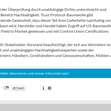
 der Überprüfung durch unabhängige Dritte, unterstreicht und
m Bereich Nachhaltigkeit. Trust Protocol-Baumwolle gibt
ende Gewissheit, dass dieser Teil ihrer Lieferkette nachhaltig un
ebaut wird. Hersteller und Handel haben Zugriff auf US-Baumwoll
n Field to Market gemessen und mit Control Union Certifications
ti-Stakeholder-Vorstand beaufsichtigt, der sich aus Vertretern v
aft und unabhängigen Nachhaltigkeitsexperten sowie der
tkörnern, Händlern, Großhändlern und Genossenschaften, Mühlen
letter abonnieren und immer informiert sein!