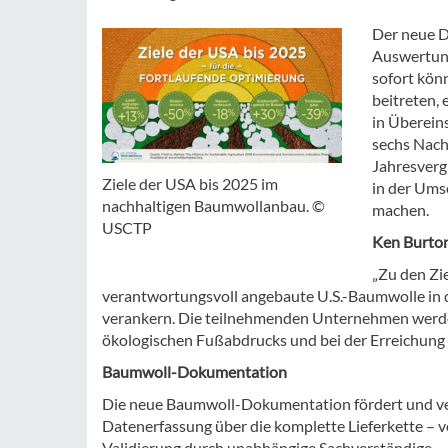
Der neue D
Auswertung
sofort kön
beitreten,
in Überein
sechs Nachh
Jahresverg
Ziele der USA bis 2025 im
in der Ums
nachhaltigen Baumwollanbau. ©
machen.
USCTP
Ken Burton
„Zu den Zie
verantwortungsvoll angebaute U.S.-Baumwolle in 
verankern. Die teilnehmenden Unternehmen werden 
ökologischen Fußabdrucks und bei der Erreichung i
Baumwoll-Dokumentation
Die neue Baumwoll-Dokumentation fördert und verif
Datenerfassung über die komplette Lieferkette – 
Validierung durch unabhängige Sachverständige.