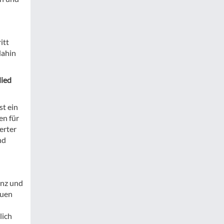
itt
dahin
lied
st ein
en für
erter
nd
enz und
euen
lich