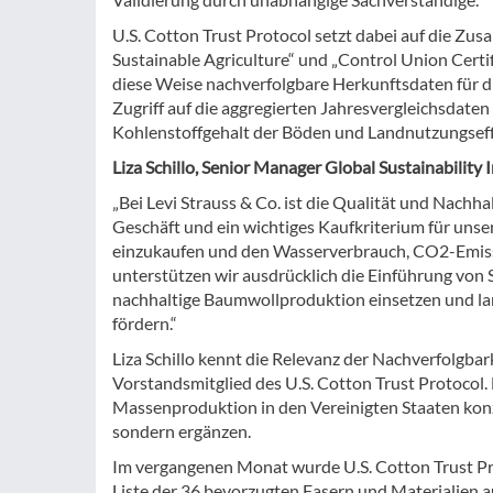
U.S. Cotton Trust Protocol setzt dabei auf die Zus
Sustainable Agriculture“ und „Control Union Certif
diese Weise nachverfolgbare Herkunftsdaten für di
Zugriff auf die aggregierten Jahresvergleichsdate
Kohlenstoffgehalt der Böden und Landnutzungseff
Liza Schillo, Senior Manager Global Sustainability 
„Bei Levi Strauss & Co. ist die Qualität und Nachh
Geschäft und ein wichtiges Kaufkriterium für uns
einzukaufen und den Wasserverbrauch, CO2-Emissi
unterstützen wir ausdrücklich die Einführung von St
nachhaltige Baumwollproduktion einsetzen und la
fördern.“
Liza Schillo kennt die Relevanz der Nachverfolgba
Vorstandsmitglied des U.S. Cotton Trust Protocol.
Massenproduktion in den Vereinigten Staaten konzip
sondern ergänzen.
Im vergangenen Monat wurde U.S. Cotton Trust Pro
Liste der 36 bevorzugten Fasern und Materialien