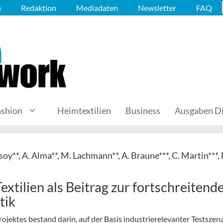
e
Redaktion
Mediadaten
Newsletter
FAQ
ashion
Heimtextilien
Business
Ausgaben Di
nsoy**, A. Alma**, M. Lachmann**, A. Braune***, C. Martin***, 
xtilien als Beitrag zur fortschreitend
tik
rojektes bestand darin, auf der Basis industrierelevanter Testszen