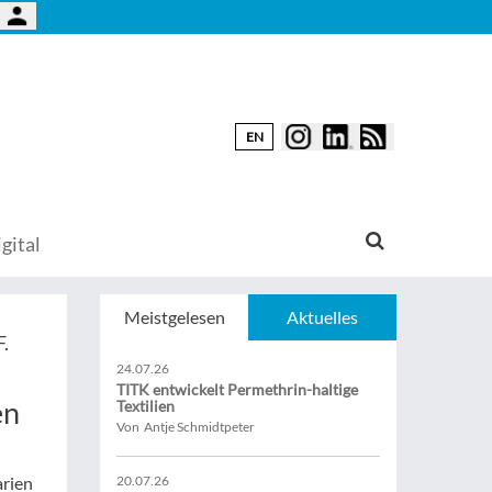
EN
gital
Meistgelesen
Aktuelles
F.
24.07.26
TITK entwickelt Permethrin-haltige
en
Textilien
Von Antje Schmidtpeter
arien
20.07.26