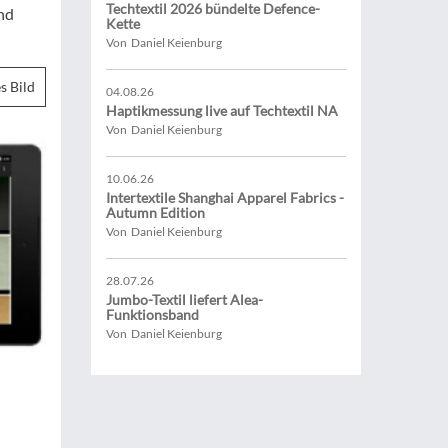
Techtextil 2026 bündelte Defence-
nd
Kette
Von Daniel Keienburg
s Bild
04.08.26
Haptikmessung live auf Techtextil NA
Von Daniel Keienburg
10.06.26
Intertextile Shanghai Apparel Fabrics -
Autumn Edition
Von Daniel Keienburg
28.07.26
Jumbo-Textil liefert Alea-
Funktionsband
Von Daniel Keienburg