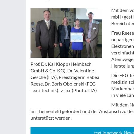
Mit dem vo
mbH) gesti
Bereich der
Frau Reese
neuartigen
Elektronens
vereinfach
Atemwege. 
Prof. Dr. Kai Klopp (Heimbach
Herstellung
GmbH & Co. KG), Dr. Valentine
Die FEG Te
Gesché (ITA), Preisträgerin Rabea
medizinisc
Reese, Dr. Boris Obolenski (FEG
Markennam
Textiltechnik); v.l.n.r (Photo: ITA)
in viele Lä
Mit dem Na
im Themenfeld gefördert und der Austausch zu de
unterstützt werden.
textile network-News