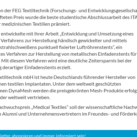
n der FEG Textiltechnik (Forschungs- und Entwicklungsgesellscha
fteten Preis wurde die beste studentische Abschlussarbeit des IT
 medizinischen Textilien prämiert.
 entwickelte mit ihrer Arbeit „Entwicklung und Umsetzung eines
 Verfahrens zur Herstellung händisch gewickelter und mittels
trahlschweißens punktuell fixierter Luftröhrenstents“, ein
tes Verfahren zur Herstellung von metallischen Einfadenstents für
Mit diesem Verfahren wird eine deutliche Zeitersparnis bei der
 derartiger Einfadenstents erzielt.
xtiltechnik mbH ist heute Deutschlands führender Hersteller von
hen textilen Implantaten. Unter dem weltweit geschützten
en DynaMesh werden die preisgekrönten Mesh-Produkte erfolg
nder weltweit vertrieben.
chwuchspreis „Medical Textiles“ soll der wissenschaftliche Nac
n Alumni und Unternehmensvertretern im Freundes- und Förderk
letter abonnieren und immer informiert sein!