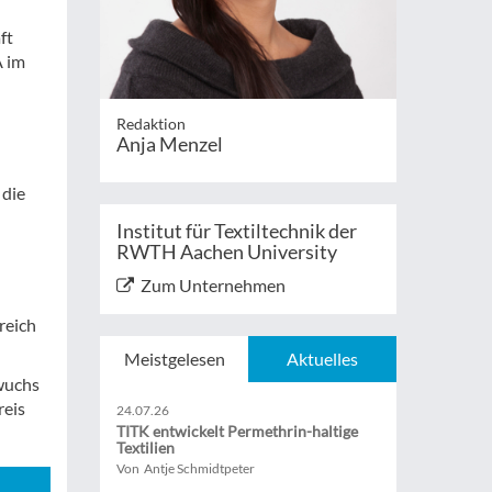
ft
A im
Redaktion
Anja Menzel
 die
Institut für Textiltechnik der
RWTH Aachen University
Zum Unternehmen
reich
Meistgelesen
Aktuelles
hwuchs
reis
24.07.26
TITK entwickelt Permethrin-haltige
Textilien
Von Antje Schmidtpeter