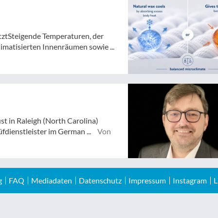
tztSteigende Temperaturen, der
atisierten Innenräumen sowie ...
st in Raleigh (North Carolina)
dienstleister im German ...
Von
g
FAQ
Mediadaten
Datenschutz
Impressum
Instagram
L