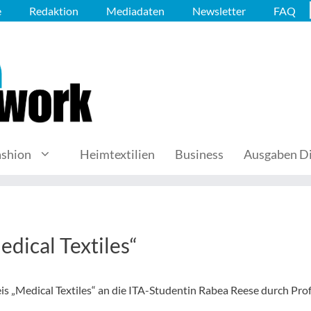
e
Redaktion
Mediadaten
Newsletter
FAQ
ashion
Heimtextilien
Business
Ausgaben Di
dical Textiles“
„Medical Textiles“ an die ITA-Studentin Rabea Reese durch Prof.