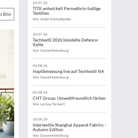
24.07.26
TITK entwickelt Permethrin-haltige
Textilien
s Bild
Von Antje Schmidtpeter
20.07.26
Techtextil 2026 bündelte Defence-
Kette
Von Daniel Keienburg
04.08.26
Haptikmessung live auf Techtextil NA
Von Daniel Keienburg
03.08.26
CHT Group: Umweltfreundlich färben
Von Larissa Terwart
10.06.26
Intertextile Shanghai Apparel Fabrics -
Autumn Edition
Von Daniel Keienburg